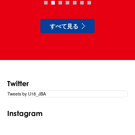
1
2
3
4
5
6
7
すべて見る
Twitter
Tweets by U18_JBA
Instagram