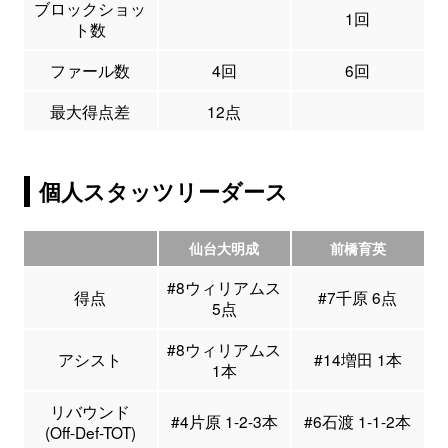
ブロックショッ
1回
ト数
ファール数
4回
6回
最大得点差
12点
個人スタッツリーダース
仙台大明成
前橋育英
#8ウィリアムス
得点
#7千原 6点
5点
#8ウィリアムス
アシスト
#14増田 1本
1本
リバウンド
#4片原 1-2-3本
#6石渡 1-1-2本
(Off-Def-TOT)