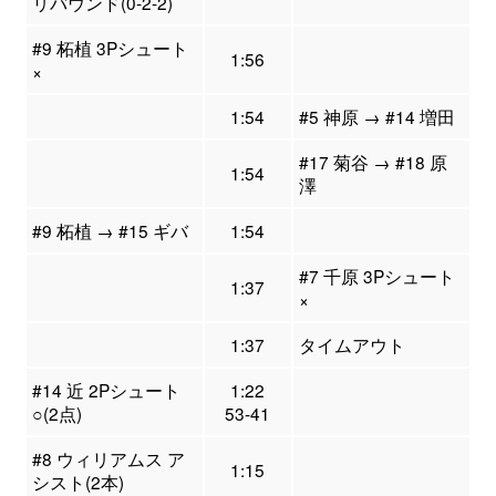
リバウンド(0-2-2)
#9 柘植 3Pシュート
1:56
×
1:54
#5 神原 → #14 増田
#17 菊谷 → #18 原
1:54
澤
#9 柘植 → #15 ギバ
1:54
#7 千原 3Pシュート
1:37
×
1:37
タイムアウト
#14 近 2Pシュート
1:22
○(2点)
53-41
#8 ウィリアムス ア
1:15
シスト(2本)