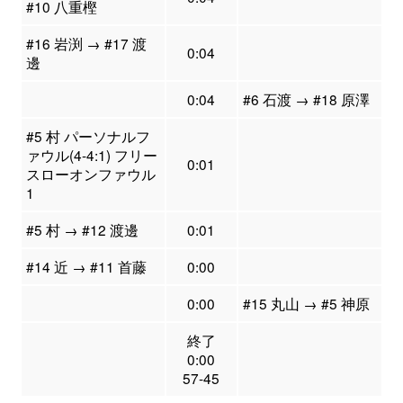
#10 八重樫
#16 岩渕 → #17 渡
0:04
邊
0:04
#6 石渡 → #18 原澤
#5 村 パーソナルフ
ァウル(4-4:1) フリー
0:01
スローオンファウル
1
#5 村 → #12 渡邊
0:01
#14 近 → #11 首藤
0:00
0:00
#15 丸山 → #5 神原
終了
0:00
57-45