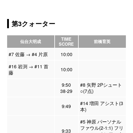
第3クォーター
TIME
仙台大明成
前橋育英
SCORE
#7 佐藤 → #4 片原
10:00
#16 岩渕 → #11 首
10:00
藤
9:50
#8 矢野 2Pシュート
38-29
○(7点)
#14 増田 アシスト(3
9:49
本)
#5 神原 パーソナル
ファウル(2-1:1) フリ
9:33