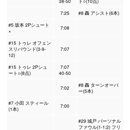
38-50
ト○(10点)
7:25
#8 轟 アシスト(6本)
#5 坂本 2Pシュート
7:08
×
#15 トゥレ オフェン
スリバウンド(3-9-
7:07
12)
#15 トゥレ 2Pシュ
7:07
ート○(8点)
40-50
#8 轟 ターンオーバ
7:02
ー(5本)
#7 小田 スティール
7:00
(1本)
#29 城戸 パーソナル
ファウル(1-1:2) フリ