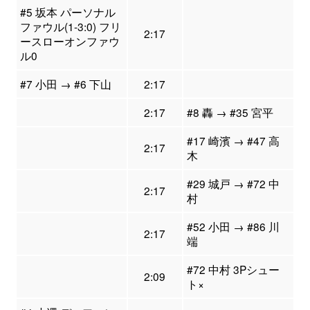
#5 坂本 パーソナル
ファウル(1-3:0) フリ
2:17
ースローオンファウ
ル0
#7 小田 → #6 下山
2:17
2:17
#8 轟 → #35 宮平
#17 崎濱 → #47 高
2:17
木
#29 城戸 → #72 中
2:17
村
#52 小田 → #86 川
2:17
端
#72 中村 3Pシュー
2:09
ト×