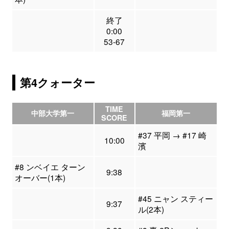
終了
0:00
53-67
第4クォーター
TIME
中部大学第一
福岡第一
SCORE
#37 平岡 → #17 崎
10:00
濱
#8 ンベイエ ターン
9:38
オーバー(1本)
#45 ニャン スティー
9:37
ル(2本)