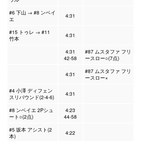
#6 下山 → #8 ンベイ
4:31
エ
#15 トゥレ → #11
4:31
竹本
4:31
#87 ムスタファ フリ
42-58
ースロー○(7点)
#87 ムスタファ フリ
4:31
ースロー×
#4 小澤 ディフェン
4:31
スリバウンド(2-4-6)
#8 ンベイエ 2Pシュ
4:23
ート○(2点)
44-58
#5 坂本 アシスト(2
4:22
本)