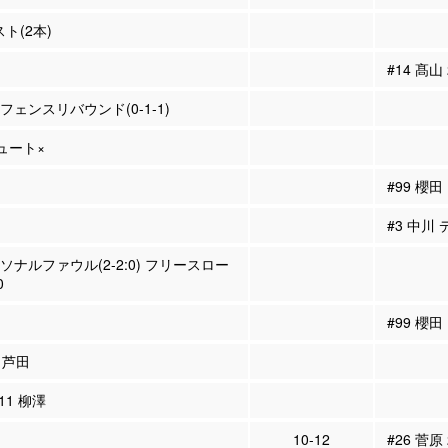
スト(2本)
#14 髙山
ィフェンスリバウンド(0-1-1)
シュート×
#99 櫻
#3 中川
ーソナルファウル(2-2:0) フリースロー
0
#99 櫻田
5 芦田
#11 柳澤
10-12
#26 菅原