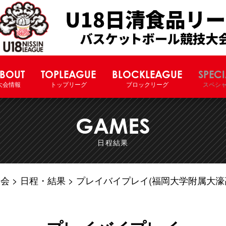
U18日清食品リーグバスケットボー
BOUT
TOPLEAGUE
BLOCKLEAGUE
SPECI
大会情報
トップリーグ
ブロックリーグ
スペシ
GAMES
日程結果
大会
日程・結果
プレイバイプレイ(福岡大学附属大濠高