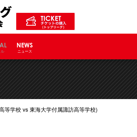
ル競技大会サイト
AL
NEWS
ャル
ニュース
等学校 vs 東海大学付属諏訪高等学校)