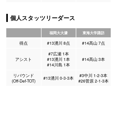
個人スタッツリーダース
福岡大大濠
東海大学諏訪
得点
#13湧川 8点
#14髙山 7点
#7広瀬 1本
アシスト
#13湧川 1本
#14髙山 3本
#14川島 1本
リバウンド
#3中川 1-2-3本
#13湧川 0-3-3本
(Off-Def-TOT)
#26菅原 2-1-3本