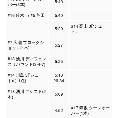
5:40
バー(3本)
#16 鈴木 → #5 芦田
5:40
#14 髙山 3Pシュー
5:29
ト×
#7 広瀬 ブロックシ
5:27
ョット(1本)
#13 湧川 ディフェン
5:25
スリバウンド(3-4-7)
#14 川島 3Pシュー
5:10
ト○(11点)
26-34
#13 湧川 アシスト(2
5:09
本)
#17 寺坂 ターンオー
4:52
バー(1本)