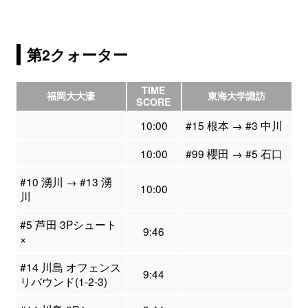
第2クォーター
TIME
福岡大大濠
東海大学諏訪
SCORE
10:00
#15 根本 → #3 中川
10:00
#99 櫻田 → #5 石口
#10 湧川 → #13 湧
10:00
川
#5 芦田 3Pシュート
9:46
×
#14 川島 オフェンス
9:44
リバウンド(1-2-3)