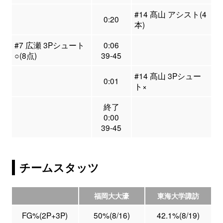
#14 髙山 アシスト(4
0:20
本)
#7 広瀬 3Pシュート
0:06
○(8点)
39-45
#14 髙山 3Pシュー
0:01
ト×
終了
0:00
39-45
チームスタッツ
福岡大大濠
東海大学諏訪
FG%(2P+3P)
50%(8/16)
42.1%(8/19)