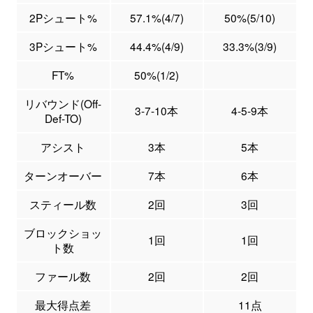
2Pシュート%
57.1%(4/7)
50%(5/10)
3Pシュート%
44.4%(4/9)
33.3%(3/9)
FT%
50%(1/2)
リバウンド(Off-
3-7-10本
4-5-9本
Def-TO)
アシスト
3本
5本
ターンオーバー
7本
6本
スティール数
2回
3回
ブロックショッ
1回
1回
ト数
ファール数
2回
2回
最大得点差
11点