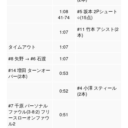
1:08
#5 坂本 2Pシュート
41-74
○(15点)
#11 竹本 アシスト(2
1:07
本)
タイムアウト
1:07
#8 矢野 → #6 石渡
1:07
#14 増田 ターンオー
0:53
バー(2本)
#4 小澤 スティール
0:52
(2本)
#7 千原 パーソナル
ファウル(3-8:2) フリ
0:51
ースローオンファウ
ル2