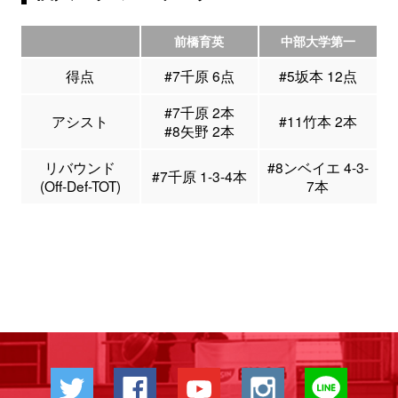
前橋育英
中部大学第一
得点
#7千原 6点
#5坂本 12点
#7千原 2本
アシスト
#11竹本 2本
#8矢野 2本
リバウンド
#8ンベイエ 4-3-
#7千原 1-3-4本
(Off-Def-TOT)
7本