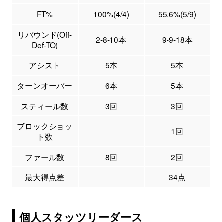
FT%
100%(4/4)
55.6%(5/9)
リバウンド(Off-
2-8-10本
9-9-18本
Def-TO)
アシスト
5本
5本
ターンオーバー
6本
5本
スティール数
3回
3回
ブロックショッ
1回
ト数
ファール数
8回
2回
最大得点差
34点
個人スタッツリーダース