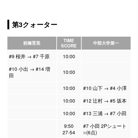
第3クォーター
TIME
前橋育英
中部大学第一
SCORE
#9 桜井 → #7 千原
10:00
#10 小出 → #14 増
10:00
田
10:00
#10 山下 → #4 小澤
10:00
#12 辻村 → #5 坂本
10:00
#13 三浦 → #7 小田
9:50
#7 小田 2Pシュート
27-54
○(6点)