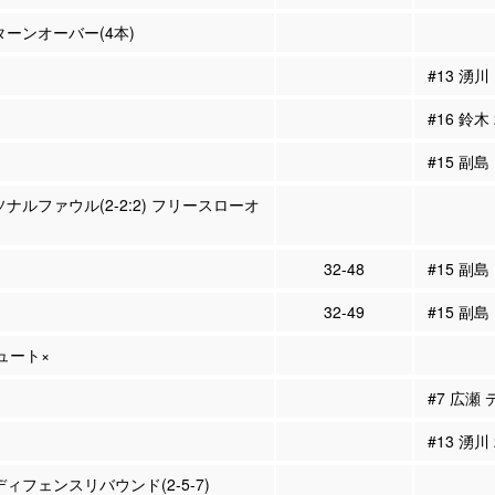
 ターンオーバー(4本)
#13 湧川
#16 鈴木
#15 副島
ソナルファウル(2-2:2) フリースローオ
32-48
#15 副
32-49
#15 副
シュート×
#7 広瀬
#13 湧川
ディフェンスリバウンド(2-5-7)