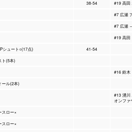
38-54
#19 高田
#7 広瀬 
#7 広瀬 
#19 高田
3Pシュート○(17点)
41-54
スト(5本)
#16 鈴
ィール(2本)
#13 湧
オンファ
リースロー×
リースロー×