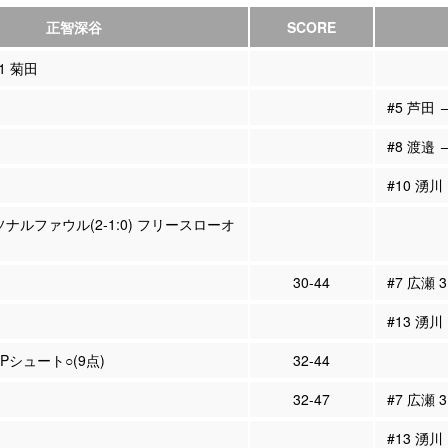
正智深谷
SCORE
11 菊田
#5 芦田 
#8 渡邉 
#10 湧川
ソナルファウル(2-1:0) フリースローオ
30-44
#7 広瀬 
#13 湧川
2Pシュート○(9点)
32-44
32-47
#7 広瀬 
#13 湧川