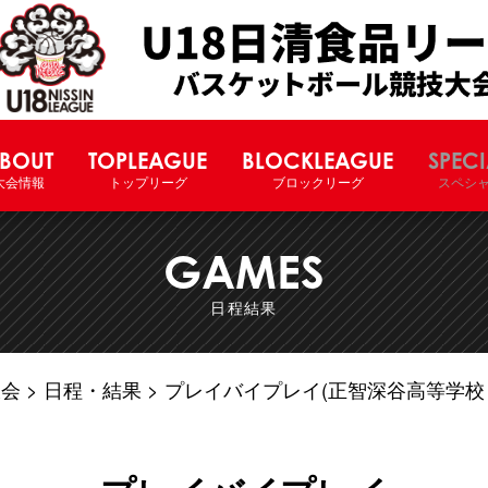
U18日清食品リーグバスケットボー
BOUT
TOPLEAGUE
BLOCKLEAGUE
SPECI
大会情報
トップリーグ
ブロックリーグ
スペシ
GAMES
日程結果
大会
日程・結果
プレイバイプレイ(正智深谷高等学校 