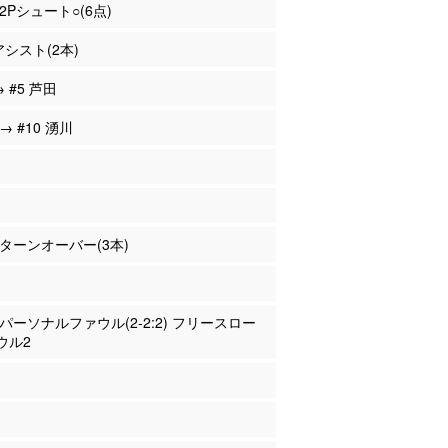
 2Pシュート○(6点)
アシスト(2本)
→ #5 芦田
 → #10 湧川
木 ターンオーバー(3本)
川 パーソナルファウル(2-2:2) フリースロー
ウル2