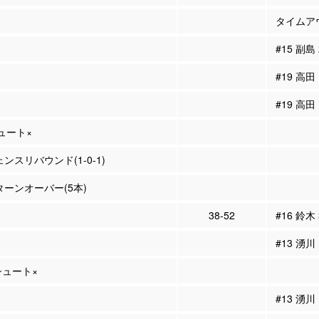
タイムア
#15 副島
#19 高田
#19 高
シュート×
ェンスリバウンド(1-0-1)
 ターンオーバー(5本)
38-52
#16 鈴木
#13 湧川
Pシュート×
#13 湧川