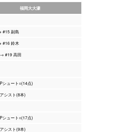
福岡大大濠
→ #15 副島
→ #16 鈴木
 → #19 高田
3Pシュート○(14点)
 アシスト(8本)
3Pシュート○(17点)
 アシスト(9本)