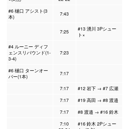
#6 樋口 アシスト(3
7:43
本)
#13 湧川 3Pシュー
7:25
ト×
#4 ルーニー ディフ
ェンスリバウンド(1-
7:23
3-4)
#6 樋口 ターンオー
7:17
バー(1本)
7:17
#12 岩下 → #7 広瀬
7:17
#19 高田 → #8 渡邉
7:17
#8 渡邉 → #16 鈴木
7:10
#16 鈴木 2Pシュー