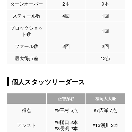
ターンオーバー
2本
9本
スティール数
4回
1回
ブロックショッ
1回
ト数
ファール数
2回
2回
最大得点差
12点
個人スタッツリーダース
正智深谷
福岡大大濠
得点
#9三村 5点
#7広瀬 7点
#6樋口 2本
アシスト
#13湧川 3本
#8長渕 2本