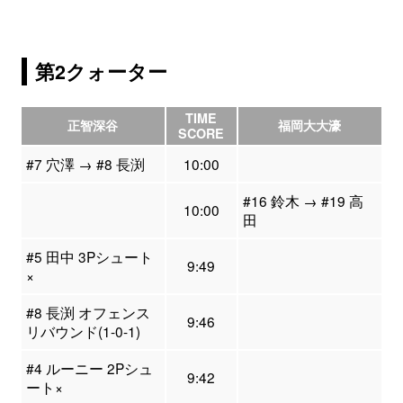
第2クォーター
TIME
正智深谷
福岡大大濠
SCORE
#7 穴澤 → #8 長渕
10:00
#16 鈴木 → #19 高
10:00
田
#5 田中 3Pシュート
9:49
×
#8 長渕 オフェンス
9:46
リバウンド(1-0-1)
#4 ルーニー 2Pシュ
9:42
ート×