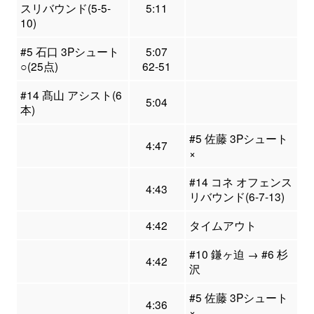
スリバウンド(5-5-
5:11
10)
#5 石口 3Pシュート
5:07
○(25点)
62-51
#14 髙山 アシスト(6
5:04
本)
#5 佐藤 3Pシュート
4:47
×
#14 コネ オフェンス
4:43
リバウンド(6-7-13)
4:42
タイムアウト
#10 鎌ヶ迫 → #6 杉
4:42
沢
#5 佐藤 3Pシュート
4:36
×