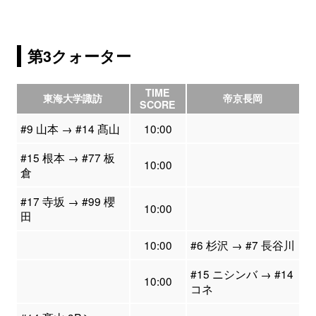
第3クォーター
TIME
東海大学諏訪
帝京長岡
SCORE
#9 山本 → #14 髙山
10:00
#15 根本 → #77 板
10:00
倉
#17 寺坂 → #99 櫻
10:00
田
10:00
#6 杉沢 → #7 長谷川
#15 ニシンバ → #14
10:00
コネ