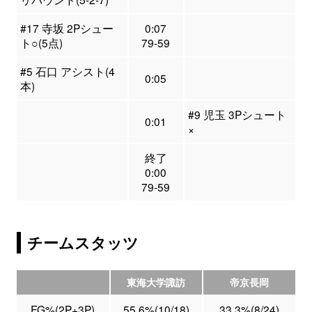
#17 寺坂 2Pシュー
0:07
ト○(5点)
79-59
#5 石口 アシスト(4
0:05
本)
#9 児玉 3Pシュート
0:01
×
終了
0:00
79-59
チームスタッツ
東海大学諏訪
帝京長岡
FG%(2P+3P)
55.6%(10/18)
33.3%(8/24)