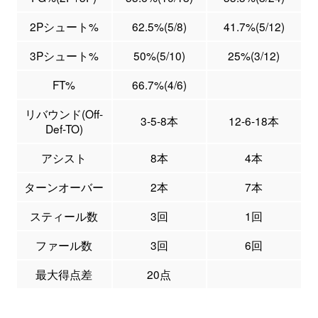
2Pシュート%
62.5%(5/8)
41.7%(5/12)
3Pシュート%
50%(5/10)
25%(3/12)
FT%
66.7%(4/6)
リバウンド(Off-
3-5-8本
12-6-18本
Def-TO)
アシスト
8本
4本
ターンオーバー
2本
7本
スティール数
3回
1回
ファール数
3回
6回
最大得点差
20点