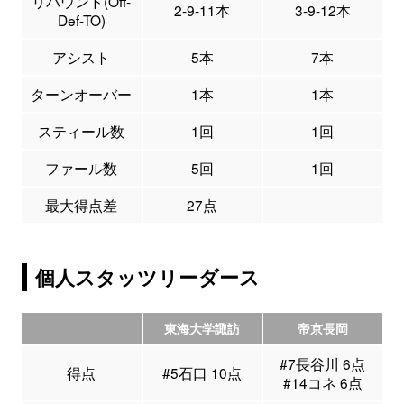
リバウンド(Off-
2-9-11本
3-9-12本
Def-TO)
アシスト
5本
7本
ターンオーバー
1本
1本
スティール数
1回
1回
ファール数
5回
1回
最大得点差
27点
個人スタッツリーダース
東海大学諏訪
帝京長岡
#7長谷川 6点
得点
#5石口 10点
#14コネ 6点