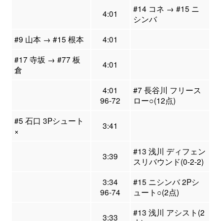
#14 コネ → #15 ニ
4:01
シンバ
#9 山本 → #15 根本
4:01
#17 寺坂 → #77 板
4:01
倉
4:01
#7 長谷川 フリース
96-72
ロー○(12点)
#5 石口 3Pシュート
3:41
×
#13 浅川 ディフェン
3:39
スリバウンド(0-2-2)
3:34
#15 ニシンバ 2Pシ
96-74
ュート○(2点)
#13 浅川 アシスト(2
3:33