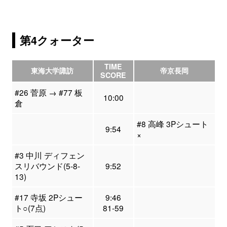
第4クォーター
TIME
東海大学諏訪
帝京長岡
SCORE
#26 菅原 → #77 板
10:00
倉
#8 高峰 3Pシュート
9:54
×
#3 中川 ディフェン
スリバウンド(5-8-
9:52
13)
#17 寺坂 2Pシュー
9:46
ト○(7点)
81-59