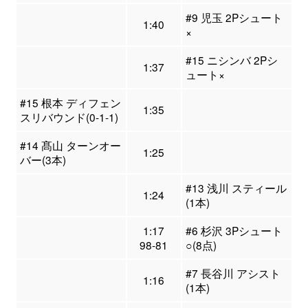
#9 児玉 2Pシュート
1:40
×
#15 ニシンバ 2Pシ
1:37
ュート×
#15 根本 ディフェン
1:35
スリバウンド(0-1-1)
#14 髙山 ターンオー
1:25
バー(3本)
#13 浅川 スティール
1:24
(1本)
1:17
#6 杉沢 3Pシュート
98-81
○(8点)
#7 長谷川 アシスト
1:16
(1本)