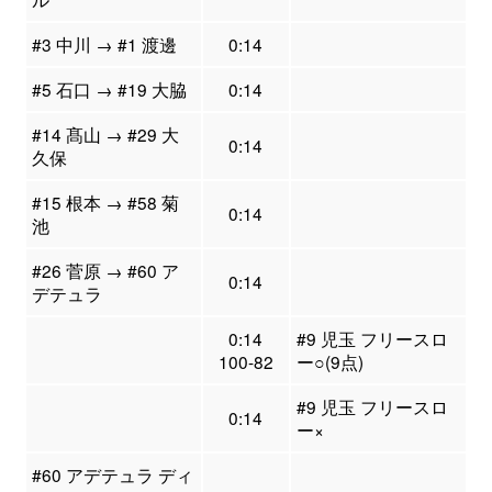
#3 中川 → #1 渡邊
0:14
#5 石口 → #19 大脇
0:14
#14 髙山 → #29 大
0:14
久保
#15 根本 → #58 菊
0:14
池
#26 菅原 → #60 ア
0:14
デテュラ
0:14
#9 児玉 フリースロ
100-82
ー○(9点)
#9 児玉 フリースロ
0:14
ー×
#60 アデテュラ ディ