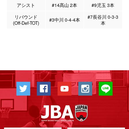
アシスト
#14髙山 2本
#9児玉 3本
リバウンド
#7長谷川 0-3-3
#3中川 0-4-4本
(Off-Def-TOT)
本