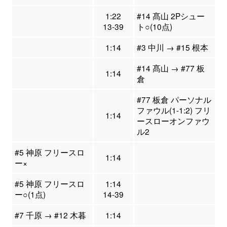
1:22
#14 髙山 2Pシュー
13-39
ト○(10点)
1:14
#3 中川 → #15 根本
#14 髙山 → #77 板
1:14
倉
#77 板倉 パーソナル
ファウル(1-1:2) フリ
1:14
ースローオンファウ
ル2
#5 神原 フリースロ
1:14
ー×
#5 神原 フリースロ
1:14
ー○(1点)
14-39
#7 千原 → #12 木暮
1:14