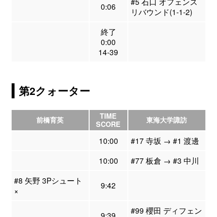
#5 石口 オフェンス
0:06
リバウンド(1-1-2)
終了
0:00
14-39
第2クォーター
TIME
前橋育英
東海大学諏訪
SCORE
10:00
#17 寺坂 → #1 渡邊
10:00
#77 板倉 → #3 中川
#8 矢野 3Pシュート
9:42
×
#99 櫻田 ディフェン
9:39