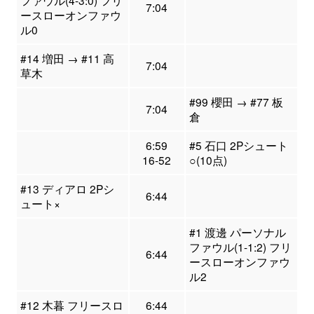
7:04
ースローオンファウ
ル0
#14 増田 → #11 高
7:04
草木
#99 櫻田 → #77 板
7:04
倉
6:59
#5 石口 2Pシュート
16-52
○(10点)
#13 ディアロ 2Pシ
6:44
ュート×
#1 渡邊 パーソナル
ファウル(1-1:2) フリ
6:44
ースローオンファウ
ル2
#12 木暮 フリースロ
6:44