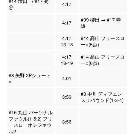
#14 増田 → #17 菊
4:17
谷
#99 櫻田 → #17 寺
4:17
坂
4:17
#14 髙山 フリースロ
13-18
ー○(5点)
4:17
#14 髙山 フリースロ
13-19
ー○(6点)
#8 矢野 2Pシュート
4:01
×
#3 中川 ディフェン
3:59
スリバウンド(1-3-4)
#15 丸山 パーソナル
ファウル(1-5:2) フリ
3:56
ースローオンファウ
ル2