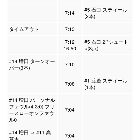
#5 石口 スティール
7:14
(3本)
タイムアウト
7:13
7:12
#5 石口 2Pシュート
16-50
○(8点)
#14 増田 ターンオー
7:10
バー(3本)
#1 渡邊 スティール
7:08
(1本)
#14 増田 パーソナル
ファウル(4-3:0) フリ
7:04
ースローオンファウ
ル0
#14 増田 → #11 高
7:04
草木