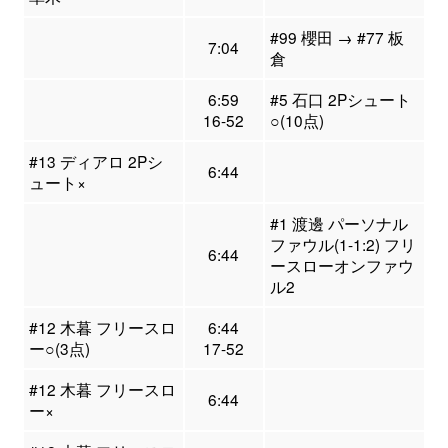
#99 櫻田 → #77 板
7:04
倉
6:59
#5 石口 2Pシュート
16-52
○(10点)
#13 ディアロ 2Pシ
6:44
ュート×
#1 渡邊 パーソナル
ファウル(1-1:2) フリ
6:44
ースローオンファウ
ル2
#12 木暮 フリースロ
6:44
ー○(3点)
17-52
#12 木暮 フリースロ
6:44
ー×