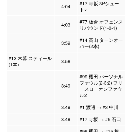
#17 寺坂 3Pシュー
4:04
ト×
#77 板倉 オフェンス
4:03
リバウンド(1-0-1)
#14 髙山 ターンオー
3:59
バー(2本)
#12 木暮 スティール
3:58
(1本)
#99 櫻田 パーソナル
ファウル(2-3:2) フリ
3:49
ースローオンファウ
ル2
3:49
#1 渡邊 → #3 中川
3:49
#17 寺坂 → #5 石口
#99 櫻田 → #15 根