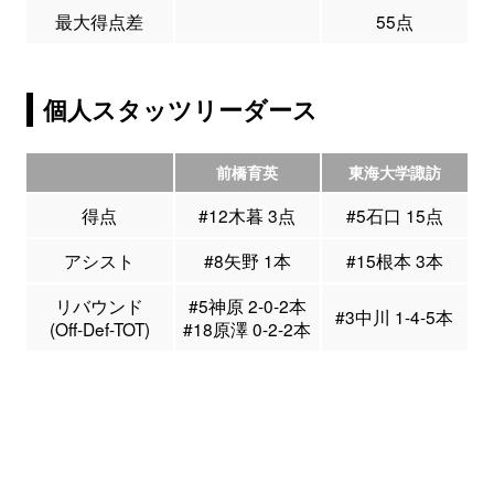
最大得点差
55点
個人スタッツリーダース
前橋育英
東海大学諏訪
得点
#12木暮 3点
#5石口 15点
アシスト
#8矢野 1本
#15根本 3本
リバウンド
#5神原 2-0-2本
#3中川 1-4-5本
(Off-Def-TOT)
#18原澤 0-2-2本