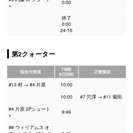
0:00
×
終了
0:00
24-15
第2クォーター
TIME
仙台大明成
正智深谷
SCORE
#13 村 → #4 片原
10:00
10:00
#7 穴澤 → #11 菊田
#4 片原 2Pシュート
9:46
×
#8 ウィリアムス オ