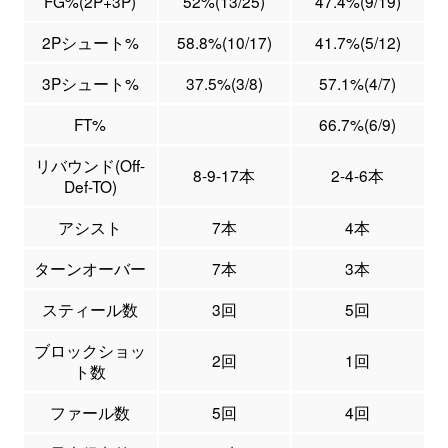
FG%(2P+3P)
52%(13/25)
47.4%(9/19)
2Pシュート%
58.8%(10/17)
41.7%(5/12)
3Pシュート%
37.5%(3/8)
57.1%(4/7)
FT%
66.7%(6/9)
リバウンド(Off-
8-9-17本
2-4-6本
Def-TO)
アシスト
7本
4本
ターンオーバー
7本
3本
スティール数
3回
5回
ブロックショッ
2回
1回
ト数
ファール数
5回
4回