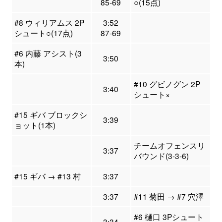
85-69
○(15点)
#8 ウィリアムス 2P
3:52
シュート○(17点)
87-69
#6 内藤 アシスト(3
3:50
本)
#10 グビノグン 2P
3:40
シュート×
#15 ギバ ブロックシ
3:39
ョット(1本)
チームオフェンスリ
3:37
バウンド(3-3-6)
#15 ギバ → #13 村
3:37
3:37
#11 菊田 → #7 穴澤
#6 樋口 3Pシュート
3:34