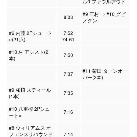
ル0 ファウルアウト
#9 三村 → #10 グビ
8:03
ノグン
#6 内藤 2Pシュート
7:52
○(21点)
74-61
#13 村 アシスト(2
7:50
本)
#11 菊田 ターンオー
7:37
バー(2本)
#9 柘植 スティール
7:35
(1本)
#10 八重樫 2Pシュ
7:16
ート×
#8 ウィリアムス オ
フェンスリバウンド
7:14