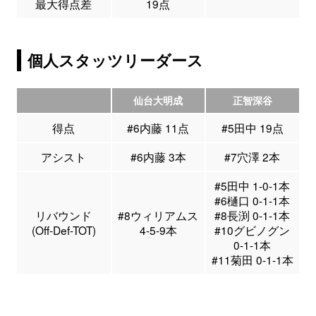
最大得点差
19点
個人スタッツリーダース
仙台大明成
正智深谷
得点
#6内藤 11点
#5田中 19点
アシスト
#6内藤 3本
#7穴澤 2本
#5田中 1-0-1本
#6樋口 0-1-1本
リバウンド
#8ウィリアムス
#8長渕 0-1-1本
(Off-Def-TOT)
4-5-9本
#10グビノグン
0-1-1本
#11菊田 0-1-1本