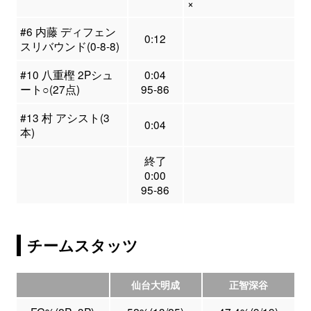
×
#6 内藤 ディフェン
0:12
スリバウンド(0-8-8)
#10 八重樫 2Pシュ
0:04
ート○(27点)
95-86
#13 村 アシスト(3
0:04
本)
終了
0:00
95-86
チームスタッツ
仙台大明成
正智深谷