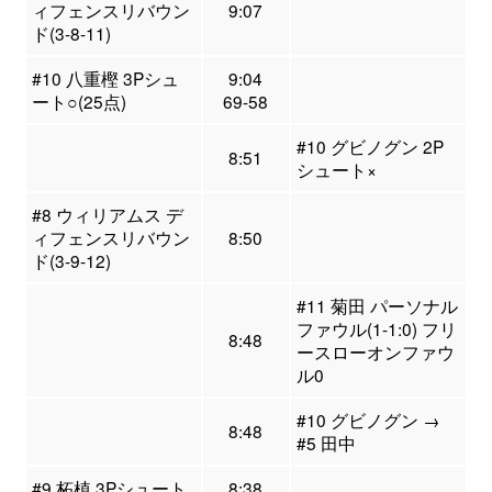
ィフェンスリバウン
9:07
ド(3-8-11)
#10 八重樫 3Pシュ
9:04
ート○(25点)
69-58
#10 グビノグン 2P
8:51
シュート×
#8 ウィリアムス デ
ィフェンスリバウン
8:50
ド(3-9-12)
#11 菊田 パーソナル
ファウル(1-1:0) フリ
8:48
ースローオンファウ
ル0
#10 グビノグン →
8:48
#5 田中
#9 柘植 3Pシュート
8:38