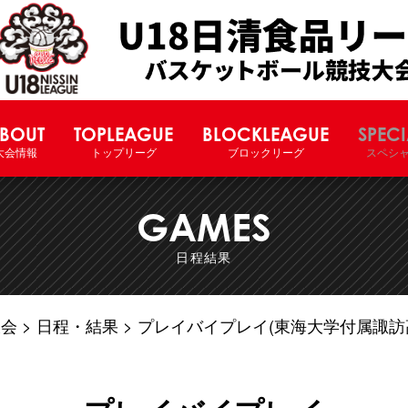
U18日清食品リーグバスケットボー
BOUT
TOPLEAGUE
BLOCKLEAGUE
SPECI
大会情報
トップリーグ
ブロックリーグ
スペシ
GAMES
日程結果
大会
日程・結果
プレイバイプレイ(東海大学付属諏訪高