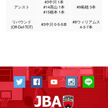
#3中川 1本
アシスト
#14髙山 1本
#9柘植 3本
#15根本 1本
リバウンド
#8ウィリアムス
#3中川 0-5-5本
(Off-Def-TOT)
4-3-7本