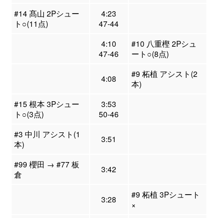
#14 髙山 2Pシュー
4:23
ト○(11点)
47-44
4:10
#10 八重樫 2Pシュ
47-46
ート○(8点)
#9 柘植 アシスト(2
4:08
本)
#15 根本 3Pシュー
3:53
ト○(3点)
50-46
#3 中川 アシスト(1
3:51
本)
#99 櫻田 → #77 板
3:42
倉
#9 柘植 3Pシュート
3:28
×