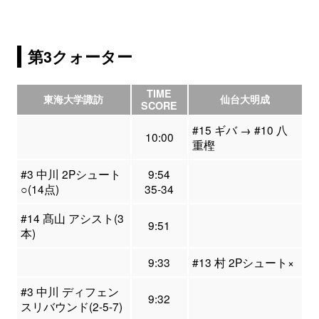
第3クォーター
TIME
東海大学諏訪
仙台大明成
SCORE
#15 ギバ → #10 八
10:00
重樫
#3 中川 2Pシュート
9:54
○(14点)
35-34
#14 髙山 アシスト(3
9:51
本)
9:33
#13 村 2Pシュート×
#3 中川 ディフェン
9:32
スリバウンド(2-5-7)