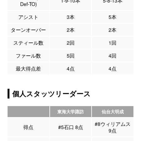
1-9-10本
5-8-13本
Def-TO)
アシスト
3本
5本
ターンオーバー
2本
2本
スティール数
2回
1回
ファール数
5回
4回
最大得点差
4点
4点
個人スタッツリーダース
東海大学諏訪
仙台大明成
#8ウィリアムス
得点
#5石口 8点
9点