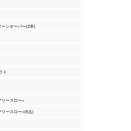
 ターンオーバー(2本)
ウト
 フリースロー×
 フリースロー○(5点)