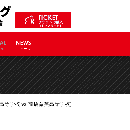
ル競技大会サイト
AL
NEWS
ャル
ニュース
等学校 vs 前橋育英高等学校)