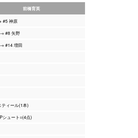
前橋育英
→ #5 神原
 → #8 矢野
 → #14 増田
 スティール(1本)
2Pシュート○(4点)