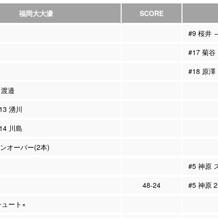
福岡大大濠
SCORE
#9 桜井 
#17 菊谷
#18 原澤
8 渡邉
#13 湧川
#14 川島
ーンオーバー(2本)
#5 神原
48-24
#5 神原 
Pシュート×