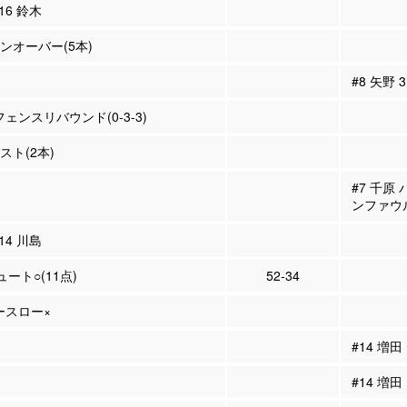
#16 鈴木
ーンオーバー(5本)
#8 矢野
フェンスリバウンド(0-3-3)
シスト(2本)
#7 千原
ンファウ
#14 川島
ュート○(11点)
52-34
リースロー×
#14 増
#14 増