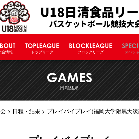
U18日清食品リーグバスケットボー
BOUT
TOPLEAGUE
BLOCKLEAGUE
SPECI
大会情報
トップリーグ
ブロックリーグ
スペシ
GAMES
日程結果
大会
日程・結果
プレイバイプレイ(福岡大学附属大濠高