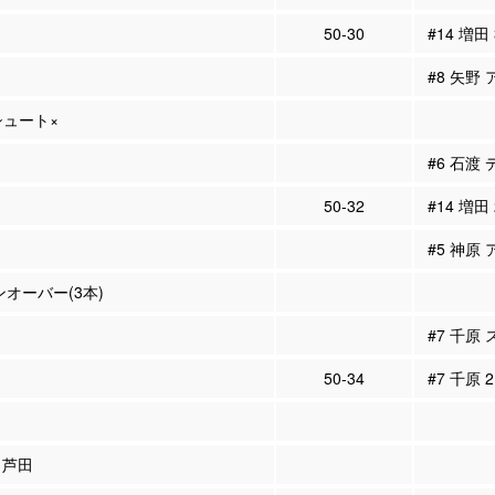
50-30
#14 増田
#8 矢野 
Pシュート×
#6 石渡
50-32
#14 増田
#5 神原 
ンオーバー(3本)
#7 千原
50-34
#7 千原 
5 芦田