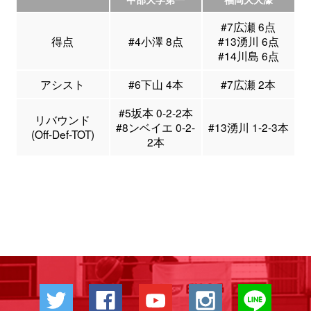
#7広瀬 6点
得点
#4小澤 8点
#13湧川 6点
#14川島 6点
アシスト
#6下山 4本
#7広瀬 2本
#5坂本 0-2-2本
リバウンド
#8ンベイエ 0-2-
#13湧川 1-2-3本
(Off-Def-TOT)
2本