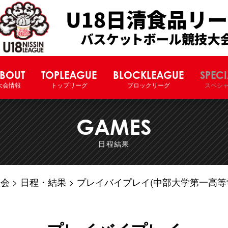
U18日清食品リーグバスケットボー
BOUT
TOPLEAGUE
BLOCKLEAGUE
SPECI
大会情報
トップリーグ
ブロックリーグ
スペシ
GAMES
日程結果
大会
日程・結果
プレイバイプレイ(中部大学第一高等学