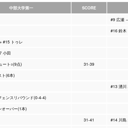
中部大学第一
SCORE
#9 広瀬 
#16 鈴木
→ #15 トゥレ
#7 小田
ュート○(9点)
31-39
スト(6本)
#13 湧川
フェンスリバウンド(0-4-4)
ンオーバー(1本)
31-41
#14 川島