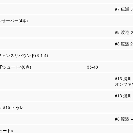
#7 広瀬 
ンオーバー(4本)
#8 渡邉
#8 渡邉
フェンスリバウンド(3-1-4)
2Pシュート○(8点)
35-48
#13 湧
オンファ
#13 湧
→ #15 トゥレ
#8 渡邉 
シュート×