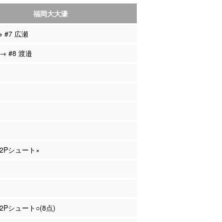
福岡大大濠
→ #7 広瀬
 → #8 渡邉
 2Pシュート×
 2Pシュート○(8点)