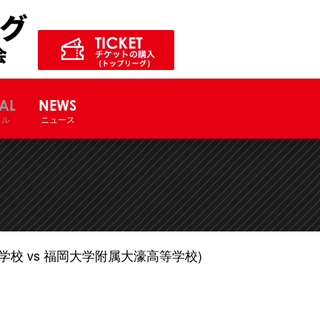
ル競技大会サイト
AL
NEWS
ャル
ニュース
校 vs 福岡大学附属大濠高等学校)