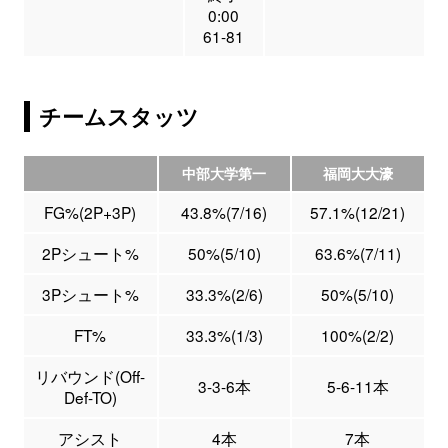
0:00
61-81
チームスタッツ
中部大学第一
福岡大大濠
FG%(2P+3P)
43.8%(7/16)
57.1%(12/21)
2Pシュート%
50%(5/10)
63.6%(7/11)
3Pシュート%
33.3%(2/6)
50%(5/10)
FT%
33.3%(1/3)
100%(2/2)
リバウンド(Off-
3-3-6本
5-6-11本
Def-TO)
アシスト
4本
7本