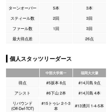
ターンオーバー
5本
3本
スティール数
2回
3回
ファール数
1回
3回
最大得点差
26点
個人スタッツリーダース
中部大学第一
福岡大大濠
得点
#5坂本 8点
#14川島 9点
アシスト
#6下山 2本
#14川島 4本
リバウンド
#15トゥレ 2-1-3
#13湧川 1-4-5本
(Off-Def-TOT)
本