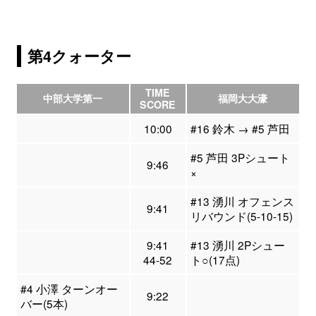
第4クォーター
TIME
中部大学第一
福岡大大濠
SCORE
10:00
#16 鈴木 → #5 芦田
#5 芦田 3Pシュート
9:46
×
#13 湧川 オフェンス
9:41
リバウンド(5-10-15)
9:41
#13 湧川 2Pシュー
44-52
ト○(17点)
#4 小澤 ターンオー
9:22
バー(5本)