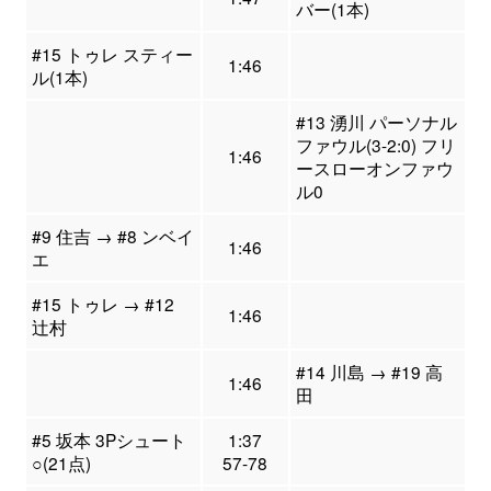
バー(1本)
#15 トゥレ スティー
1:46
ル(1本)
#13 湧川 パーソナル
ファウル(3-2:0) フリ
1:46
ースローオンファウ
ル0
#9 住吉 → #8 ンベイ
1:46
エ
#15 トゥレ → #12
1:46
辻村
#14 川島 → #19 高
1:46
田
#5 坂本 3Pシュート
1:37
○(21点)
57-78