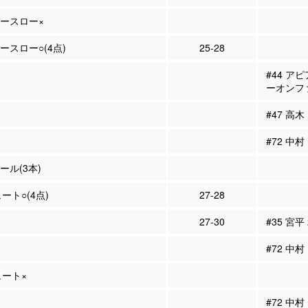
リースロー×
リースロー○(4点)
25-28
#44 ア
ーオンフ
#47 高木
#72 中
ール(3本)
ュート○(4点)
27-28
27-30
#35 宮平
#72 中村
ュート×
#72 中