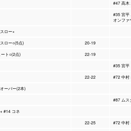
#47 高木
#35 宮
オンファ
ースロー×
スロー○(5点)
20-19
ュート○(2点)
22-19
#35 宮平
22-22
#72 中村
ンオーバー(2本)
#87 ム
→ #14 コネ
22-25
#72 中村