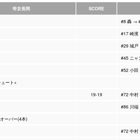
帝京長岡
SCORE
#8 轟 → 
#17 崎濱
#29 城戸
#45 ニャ
#52 小田
Pシュート×
19-19
#72 中村
#86 川端
ンオーバー(4本)
#72 中村