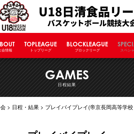
U18日清食品リーグバスケットボー
BOUT
TOPLEAGUE
BLOCKLEAGUE
SPECI
大会情報
トップリーグ
ブロックリーグ
スペシ
GAMES
日程結果
大会
日程・結果
プレイバイプレイ(帝京長岡高等学校 