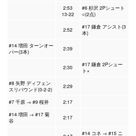
2:53
#6 杉沢 2Pシュート
13-22
○(2点)
#17 鎌倉 アシスト(3
2:52
本)
#14 増田 ターンオー
2:39
バー(3本)
#17 鎌倉 2Pシュー
2:30
ト×
#8 矢野 ディフェン
2:29
スリバウンド(0-2-2)
#7 千原 → #9 桜井
2:17
#14 増田 → #17 菊
2:17
谷
#14 コネ → #15 ニ
2:17