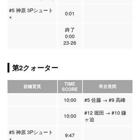
#5 神原 3Pシュート
0:01
×
終了
0:00
23-26
第2クォーター
TIME
前橋育英
帝京長岡
SCORE
10:00
#5 佐藤 → #9 高峰
#12 堀田 → #10 鎌
10:00
ヶ迫
#5 神原 3Pシュート
9:47
×