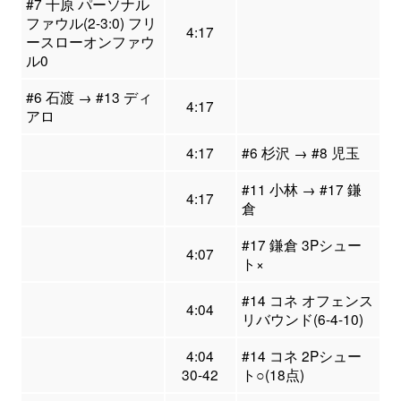
#7 千原 パーソナル
ファウル(2-3:0) フリ
4:17
ースローオンファウ
ル0
#6 石渡 → #13 ディ
4:17
アロ
4:17
#6 杉沢 → #8 児玉
#11 小林 → #17 鎌
4:17
倉
#17 鎌倉 3Pシュー
4:07
ト×
#14 コネ オフェンス
4:04
リバウンド(6-4-10)
4:04
#14 コネ 2Pシュー
30-42
ト○(18点)