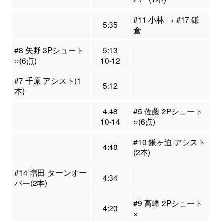
#11 小林 → #17 鎌
5:35
倉
#8 矢野 3Pシュート
5:13
○(6点)
10-12
#7 千原 アシスト(1
5:12
本)
4:48
#5 佐藤 2Pシュート
10-14
○(6点)
#10 鎌ヶ迫 アシスト
4:48
(2本)
#14 増田 ターンオー
4:34
バー(2本)
#9 高峰 2Pシュート
4:20
×