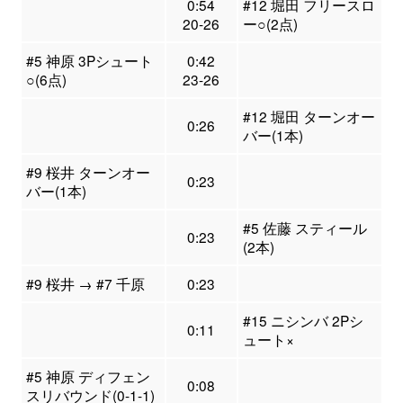
0:54
#12 堀田 フリースロ
20-26
ー○(2点)
#5 神原 3Pシュート
0:42
○(6点)
23-26
#12 堀田 ターンオー
0:26
バー(1本)
#9 桜井 ターンオー
0:23
バー(1本)
#5 佐藤 スティール
0:23
(2本)
#9 桜井 → #7 千原
0:23
#15 ニシンバ 2Pシ
0:11
ュート×
#5 神原 ディフェン
0:08
スリバウンド(0-1-1)