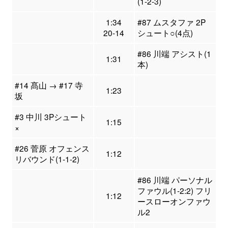
(1-2-3)
1:34
#87 ムスタファ 2P
20-14
シュート○(4点)
#86 川端 アシスト(1
1:31
本)
#14 髙山 → #17 寺
1:23
坂
#3 中川 3Pシュート
1:15
×
#26 菅原 オフェンス
1:12
リバウンド(1-1-2)
#86 川端 パーソナル
ファウル(1-2:2) フリ
1:12
ースローオンファウ
ル2