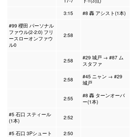
17-7
ト○(3点)
3:15
#8 轟 アシスト(1本)
#99 櫻田 パーソナル
ファウル(2-2:0) フリ
2:58
ースローオンファウ
ル0
#29 城戸 → #87 ム
2:58
スタファ
#45 ニャン → #29
2:58
城戸
#8 轟 ターンオーバ
2:55
ー(1本)
#5 石口 スティール
2:52
(1本)
#5 石口 3Pシュート
2:50