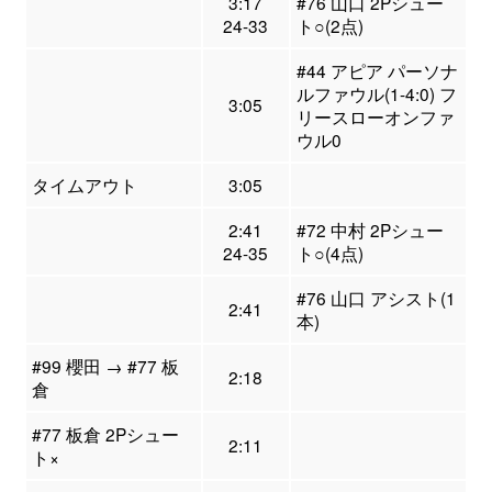
3:17
#76 山口 2Pシュー
24-33
ト○(2点)
#44 アピア パーソナ
ルファウル(1-4:0) フ
3:05
リースローオンファ
ウル0
タイムアウト
3:05
2:41
#72 中村 2Pシュー
24-35
ト○(4点)
#76 山口 アシスト(1
2:41
本)
#99 櫻田 → #77 板
2:18
倉
#77 板倉 2Pシュー
2:11
ト×