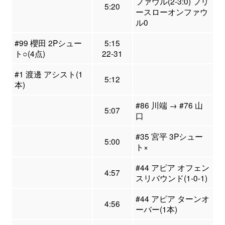
ファウル(2-3:0) フリ
5:20
ースローオンファウ
ル0
#99 櫻田 2Pシュー
5:15
ト○(4点)
22-31
#1 渡邊 アシスト(1
5:12
本)
#86 川端 → #76 山
5:07
口
#35 宮平 3Pシュー
5:00
ト×
#44 アピア オフェン
4:57
スリバウンド(1-0-1)
#44 アピア ターンオ
4:56
ーバー(1本)