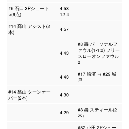
#5 石口 3Pシュート
4:58
○(6点)
12-4
#14 髙山 アシスト(2
4:57
本)
#8 轟 パーソナルフ
ァウル(1-1:0) フリー
4:43
スローオンファウル
0
#17 崎濱 → #29 城
4:43
戸
#14 髙山 ターンオー
4:30
バー(2本)
#8 轟 スティール(2
4:29
本)
#52 小田 3Pシュー