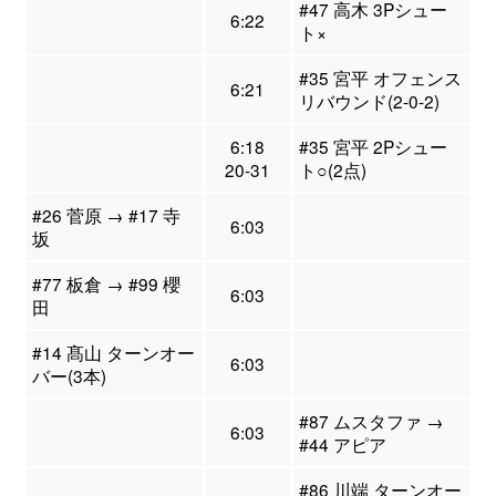
#47 高木 3Pシュー
6:22
ト×
#35 宮平 オフェンス
6:21
リバウンド(2-0-2)
6:18
#35 宮平 2Pシュー
20-31
ト○(2点)
#26 菅原 → #17 寺
6:03
坂
#77 板倉 → #99 櫻
6:03
田
#14 髙山 ターンオー
6:03
バー(3本)
#87 ムスタファ →
6:03
#44 アピア
#86 川端 ターンオー