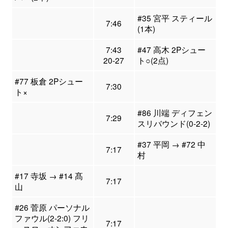
#35 宮平 スティール
7:46
(1本)
7:43
#47 高木 2Pシュー
20-27
ト○(2点)
#77 板倉 2Pシュー
7:30
ト×
#86 川端 ディフェン
7:29
スリバウンド(0-2-2)
#37 平岡 → #72 中
7:17
村
#17 寺坂 → #14 髙
7:17
山
#26 菅原 パーソナル
ファウル(2-2:0) フリ
7:17