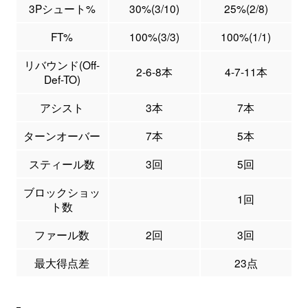
3Pシュート%
30%(3/10)
25%(2/8)
FT%
100%(3/3)
100%(1/1)
リバウンド(Off-
2-6-8本
4-7-11本
Def-TO)
アシスト
3本
7本
ターンオーバー
7本
5本
スティール数
3回
5回
ブロックショッ
1回
ト数
ファール数
2回
3回
最大得点差
23点