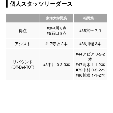
個人スタッツリーダース
東海大学諏訪
福岡第一
#3中川 8点
得点
#35宮平 7点
#5石口 8点
アシスト
#17寺坂 2本
#86川端 3本
#44アピア 0-2-2
本
リバウンド
#3中川 0-3-3本
#47高木 1-1-2本
(Off-Def-TOT)
#72中村 0-2-2本
#86川端 1-1-2本