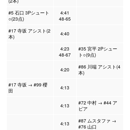
(2本)
#5 石口 3Pシュート
4:41
○(23点)
48-65
#17 寺坂 アシスト(2
4:40
本)
4:23
#35 宮平 2Pシュー
48-67
ト○(9点)
#86 川端 アシスト(4
4:20
本)
#17 寺坂 → #99 櫻
4:13
田
#72 中村 → #44 ア
4:13
ピア
#87 ムスタファ →
4:13
#76 山口