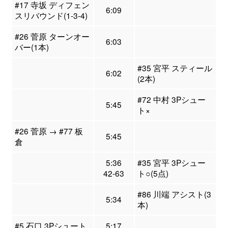
#17 寺坂 ディフェン
6:09
スリバウンド(1-3-4)
#26 菅原 ターンオー
6:03
バー(1本)
#35 宮平 スティール
6:02
(2本)
#72 中村 3Pシュー
5:45
ト×
#26 菅原 → #77 板
5:45
倉
5:36
#35 宮平 3Pシュー
42-63
ト○(5点)
#86 川端 アシスト(3
5:34
本)
#5 石口 3Pシュート
5:17