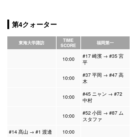
第4クォーター
TIME
東海大学諏訪
福岡第一
SCORE
#17 崎濱 → #35 宮
10:00
平
#37 平岡 → #47 高
10:00
木
#45 ニャン → #72
10:00
中村
#52 小田 → #87 ム
10:00
スタファ
#14 髙山 → #1 渡邊
10:00