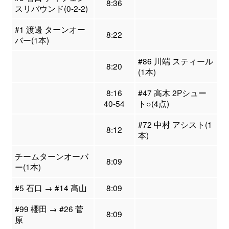
8:36
スリバウンド(0-2-2)
#1 渡邊 ターンオー
8:22
バー(1本)
#86 川端 スティール
8:20
(1本)
8:16
#47 高木 2Pシュー
40-54
ト○(4点)
#72 中村 アシスト(1
8:12
本)
チームターンオーバ
8:09
ー(1本)
#5 石口 → #14 髙山
8:09
#99 櫻田 → #26 菅
8:09
原