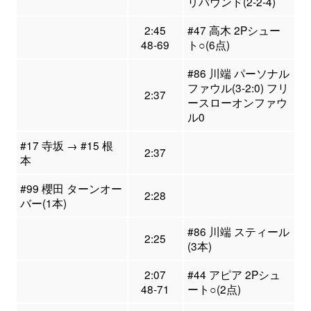
リバウンド(2-2-4)
2:45
#47 高木 2Pシュー
48-69
ト○(6点)
#86 川端 パーソナル
ファウル(3-2:0) フリ
2:37
ースローオンファウ
ル0
#17 寺坂 → #15 根
2:37
本
#99 櫻田 ターンオー
2:28
バー(1本)
#86 川端 スティール
2:25
(3本)
2:07
#44 アピア 2Pシュ
48-71
ート○(2点)