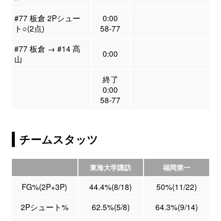
#77 板倉 2Pシュー
0:00
ト○(2点)
58-77
#77 板倉 → #14 髙
0:00
山
終了
0:00
58-77
チームスタッツ
東海大学諏訪
福岡第一
FG%(2P+3P)
44.4%(8/18)
50%(11/22)
2Pシュート%
62.5%(5/8)
64.3%(9/14)