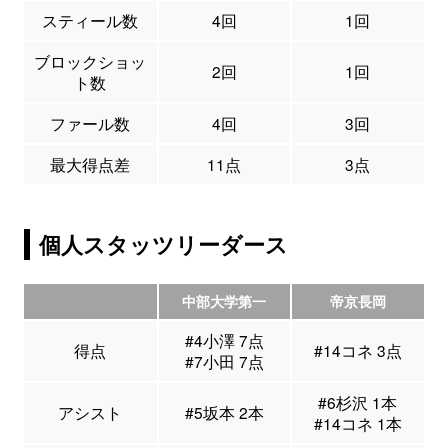
スティール数
4回
1回
ブロックショッ
2回
1回
ト数
ファール数
4回
3回
最大得点差
11点
3点
個人スタッツリーダース
中部大学第一
帝京長岡
#4小澤 7点
得点
#14コネ 3点
#7小田 7点
#6杉沢 1本
アシスト
#5坂本 2本
#14コネ 1本