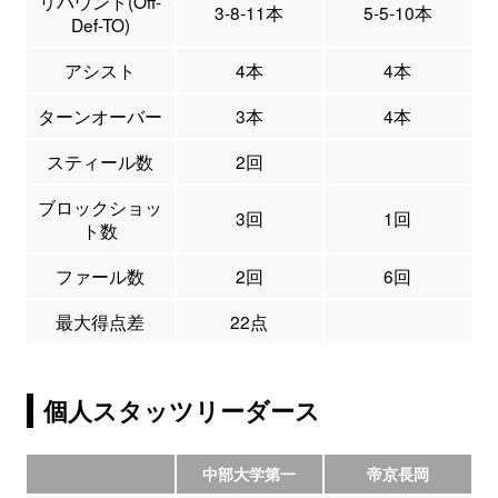
リバウンド(Off-
3-8-11本
5-5-10本
Def-TO)
アシスト
4本
4本
ターンオーバー
3本
4本
スティール数
2回
ブロックショッ
3回
1回
ト数
ファール数
2回
6回
最大得点差
22点
個人スタッツリーダース
中部大学第一
帝京長岡