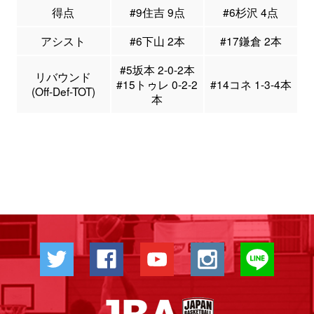
得点
#9住吉 9点
#6杉沢 4点
アシスト
#6下山 2本
#17鎌倉 2本
#5坂本 2-0-2本
リバウンド
#15トゥレ 0-2-2
#14コネ 1-3-4本
(Off-Def-TOT)
本