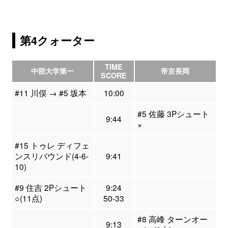
第4クォーター
TIME
中部大学第一
帝京長岡
SCORE
#11 川俣 → #5 坂本
10:00
#5 佐藤 3Pシュート
9:44
×
#15 トゥレ ディフェ
ンスリバウンド(4-6-
9:41
10)
#9 住吉 2Pシュート
9:24
○(11点)
50-33
#8 高峰 ターンオー
9:13