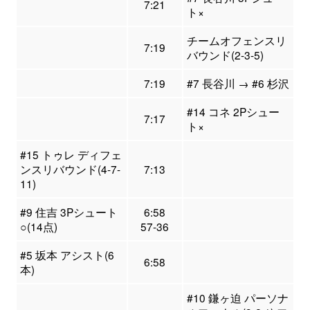
7:21
ト×
チームオフェンスリ
7:19
バウンド(2-3-5)
7:19
#7 長谷川 → #6 杉沢
#14 コネ 2Pシュー
7:17
ト×
#15 トゥレ ディフェ
ンスリバウンド(4-7-
7:13
11)
#9 住吉 3Pシュート
6:58
○(14点)
57-36
#5 坂本 アシスト(6
6:58
本)
#10 鎌ヶ迫 パーソナ