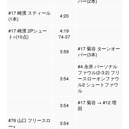
バー(2本)
#17 崎濱 スティール
4:20
(1本)
#17 崎濱 2Pシュー
4:19
ト○(10点)
74-37
#17 菊谷 ターンオー
3:59
バー(3本)
#4 永井 パーソナル
ファウル(2-3:2) フリ
3:54
ースローオンファウ
ル2 シュートファウ
ル
#17 菊谷 → #12 増
3:54
田
#76 山口 フリースロ
3:54
ー×