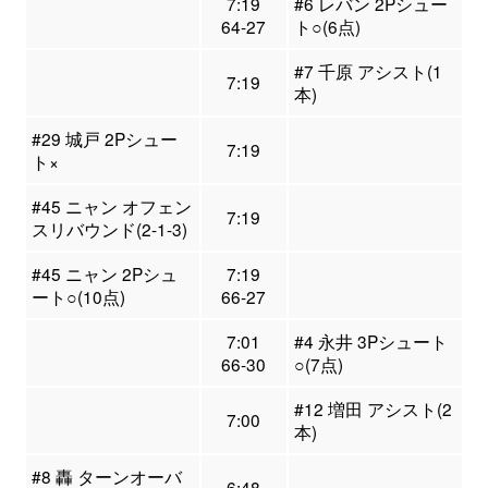
7:19
#6 レバン 2Pシュー
64-27
ト○(6点)
#7 千原 アシスト(1
7:19
本)
#29 城戸 2Pシュー
7:19
ト×
#45 ニャン オフェン
7:19
スリバウンド(2-1-3)
#45 ニャン 2Pシュ
7:19
ート○(10点)
66-27
7:01
#4 永井 3Pシュート
66-30
○(7点)
#12 増田 アシスト(2
7:00
本)
#8 轟 ターンオーバ
6:48