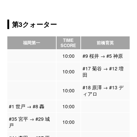
第3クォーター
TIME
福岡第一
前橋育英
SCORE
10:00
#9 桜井 → #5 神原
#17 菊谷 → #12 増
10:00
田
#18 原澤 → #13 デ
10:00
ィアロ
#1 世戸 → #8 轟
10:00
#35 宮平 → #29 城
10:00
戸