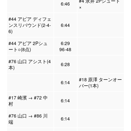
#4 永井 2Pシュート
6:46
×
#44 アピア ディフェ
ンスリバウンド(2-4-
6:44
6)
#44 アピア 2Pシュ
6:29
ート○(8点)
96-48
#76 山口 アシスト(4
6:28
本)
#18 原澤 ターンオー
6:14
バー(1本)
#17 崎濱 → #72 中
6:14
村
#76 山口 → #86 川
6:14
端