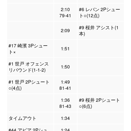
2:10
#6 レバン 2Pシュー
79-41
ト○(12点)
#9 桜井 アシスト(1
2:09
本)
#17 崎濱 3Pシュー
1:51
ト×
#1 世戸 オフェンス
1:50
リバウンド(1-1-2)
#1 世戸 2Pシュート
1:49
○(4点)
81-41
1:36
#9 桜井 2Pシュート
81-43
○(6点)
タイムアウト
1:34
#44 アピア 2Pシュ
1:24