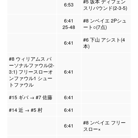
#5 坂本 ディフェン
6:53
スリバウンド(2-3-5)
6:41
#8 ンベイエ 2Pシュ
25-48
ート○(7点)
#6 下山 アシスト(4
6:41
本)
#8 ウィリアムス パ
ーソナルファウル(2-
3:1) フリースローオ
6:41
ンファウル1 シュー
トファウル
#15 ギバ → #7 佐藤
6:41
#14 近 → #5 村
6:41
#8 ンベイエ フリー
6:41
スロー×