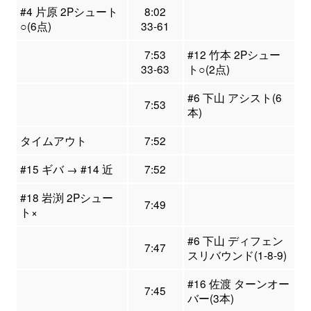
#4 片原 2Pシュート
8:02
○(6点)
33-61
7:53
#12 竹本 2Pシュー
33-63
ト○(2点)
#6 下山 アシスト(6
7:53
本)
タイムアウト
7:52
#15 ギバ → #14 近
7:52
#18 岩渕 2Pシュー
7:49
ト×
#6 下山 ディフェン
7:47
スリバウンド(1-8-9)
#16 佐渡 ターンオー
7:45
バー(3本)