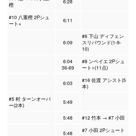
6:28
樫
#10 八重樫 2Pシュ
6:11
ート×
#6 下山 ディフェン
6:09
スリバウンド(1-9-
10)
6:04
#8 ンベイエ 2Pシュ
36-69
ート○(11点)
#16 佐渡 アシスト(5
6:03
本)
#5 村 ターンオーバ
5:49
ー(2本)
5:48
#12 竹本 → #7 小田
#7 小田 2Pシュート
5:48