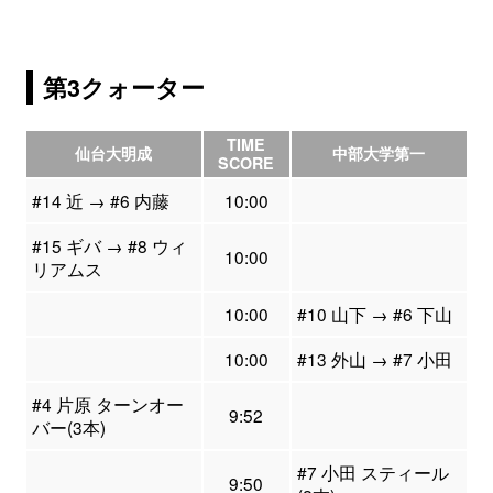
第3クォーター
TIME
仙台大明成
中部大学第一
SCORE
#14 近 → #6 内藤
10:00
#15 ギバ → #8 ウィ
10:00
リアムス
10:00
#10 山下 → #6 下山
10:00
#13 外山 → #7 小田
#4 片原 ターンオー
9:52
バー(3本)
#7 小田 スティール
9:50