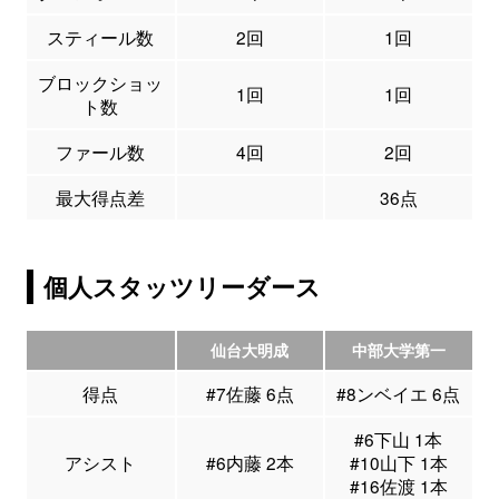
スティール数
2回
1回
ブロックショッ
1回
1回
ト数
ファール数
4回
2回
最大得点差
36点
個人スタッツリーダース
仙台大明成
中部大学第一
得点
#7佐藤 6点
#8ンベイエ 6点
#6下山 1本
アシスト
#6内藤 2本
#10山下 1本
#16佐渡 1本