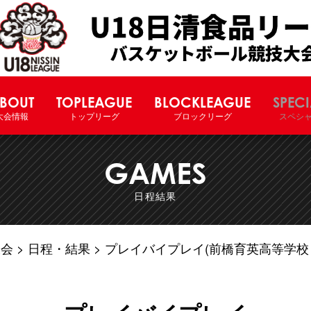
U18日清食品リーグバスケットボー
BOUT
TOPLEAGUE
BLOCKLEAGUE
SPECI
大会情報
トップリーグ
ブロックリーグ
スペシ
GAMES
日程結果
大会
日程・結果
プレイバイプレイ(前橋育英高等学校 