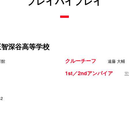
プレイバイプレイ
 正智深谷高等学校
クルーチーフ
育館
遠藤 大輔
1st／2ndアンパイア
三
42