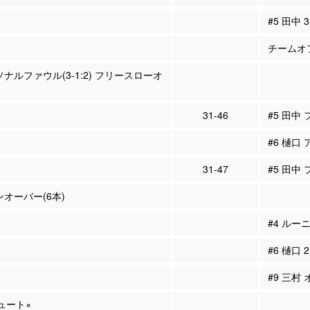
#5 田中
チームオフ
ソナルファウル(3-1:2) フリースローオ
31-46
#5 田中
#6 樋口 
31-47
#5 田中
ンオーバー(6本)
#4 ルー
#6 樋口
#9 三村
シュート×