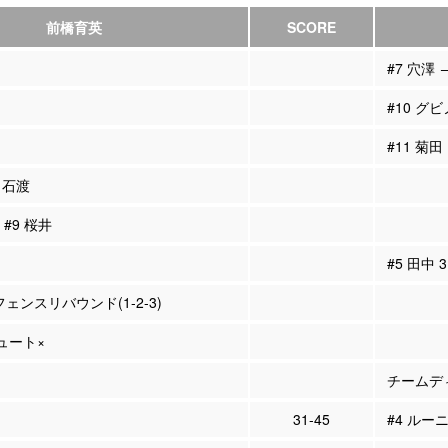
前橋育英
SCORE
#7 穴澤 
#10 グビ
#11 菊田
6 石渡
 #9 桜井
#5 田中
フェンスリバウンド(1-2-3)
シュート×
チームディ
31-45
#4 ルーニ