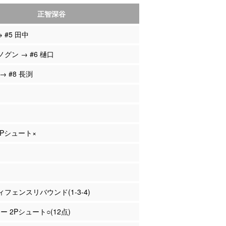
正智深谷
→ #5 田中
ノグン → #6 樋口
 → #8 長渕
 3Pシュート×
フェンスリバウンド(1-3-4)
ー 2Pシュート○(12点)