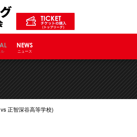
ル競技大会サイト
AL
NEWS
ャル
ニュース
vs 正智深谷高等学校)