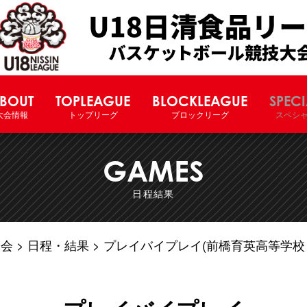
U18日清食品リーグバスケットボー
BOUT
TOPLEAGUE
BLOCKLEAGUE
SPECI
大会情報
トップリーグ
ブロックリーグ
スペシ
GAMES
日程結果
大会
日程・結果
プレイバイプレイ(前橋育英高等学校 