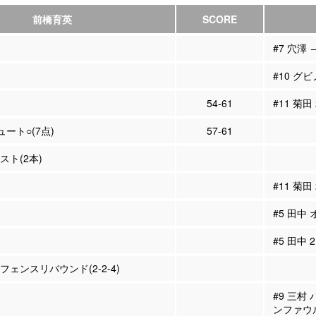
前橋育英
SCORE
#7 穴澤 
#10 グビ
54-61
#11 菊田
ュート○(7点)
57-61
シスト(2本)
#11 菊田
#5 田中
#5 田中
ィフェンスリバウンド(2-2-4)
#9 三村
ンファウ