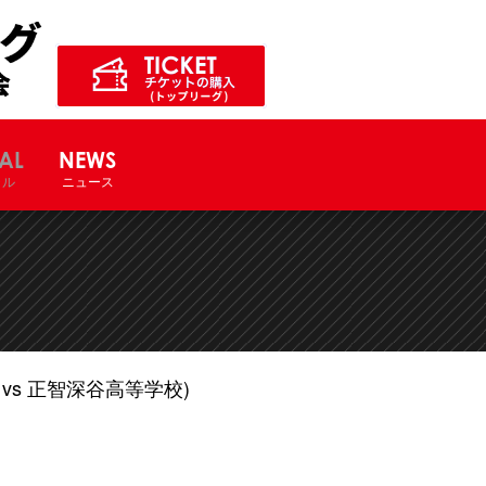
ル競技大会サイト
AL
NEWS
ャル
ニュース
vs 正智深谷高等学校)