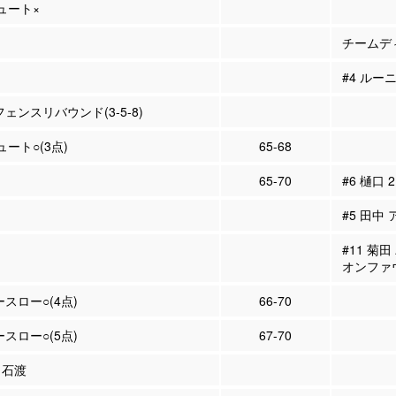
シュート×
チームディ
#4 ルー
フェンスリバウンド(3-5-8)
ュート○(3点)
65-68
65-70
#6 樋口 
#5 田中 
#11 菊
オンファ
ースロー○(4点)
66-70
ースロー○(5点)
67-70
6 石渡