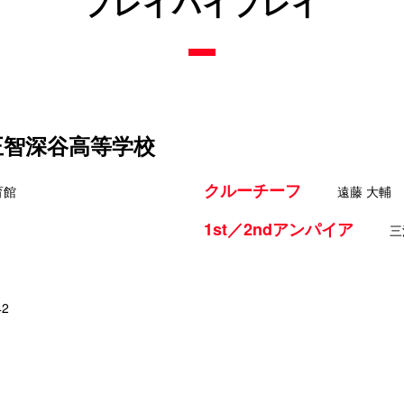
プレイバイプレイ
 正智深谷高等学校
クルーチーフ
育館
遠藤 大輔
1st／2ndアンパイア
三
42