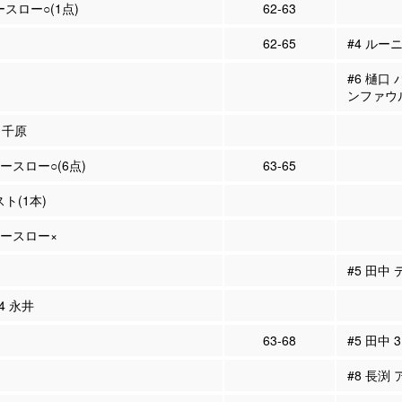
ースロー○(1点)
62-63
62-65
#4 ルーニ
#6 樋口
ンファウ
7 千原
リースロー○(6点)
63-65
スト(1本)
リースロー×
#5 田中
#4 永井
63-68
#5 田中 
#8 長渕 