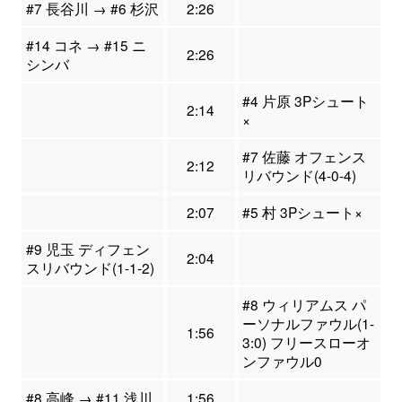
#7 長谷川 → #6 杉沢
2:26
#14 コネ → #15 ニ
2:26
シンバ
#4 片原 3Pシュート
2:14
×
#7 佐藤 オフェンス
2:12
リバウンド(4-0-4)
2:07
#5 村 3Pシュート×
#9 児玉 ディフェン
2:04
スリバウンド(1-1-2)
#8 ウィリアムス パ
ーソナルファウル(1-
1:56
3:0) フリースローオ
ンファウル0
#8 高峰 → #11 浅川
1:56