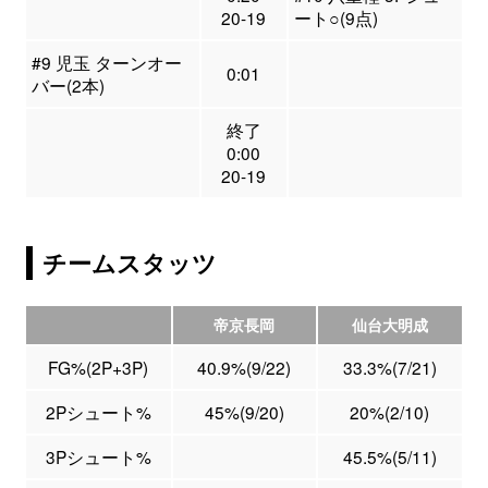
20-19
ート○(9点)
#9 児玉 ターンオー
0:01
バー(2本)
終了
0:00
20-19
チームスタッツ
帝京長岡
仙台大明成
FG%(2P+3P)
40.9%(9/22)
33.3%(7/21)
2Pシュート%
45%(9/20)
20%(2/10)
3Pシュート%
45.5%(5/11)