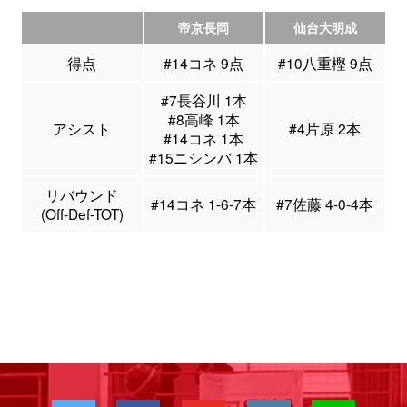
帝京長岡
仙台大明成
得点
#14コネ 9点
#10八重樫 9点
#7長谷川 1本
#8高峰 1本
アシスト
#4片原 2本
#14コネ 1本
#15ニシンバ 1本
リバウンド
#14コネ 1-6-7本
#7佐藤 4-0-4本
(Off-Def-TOT)