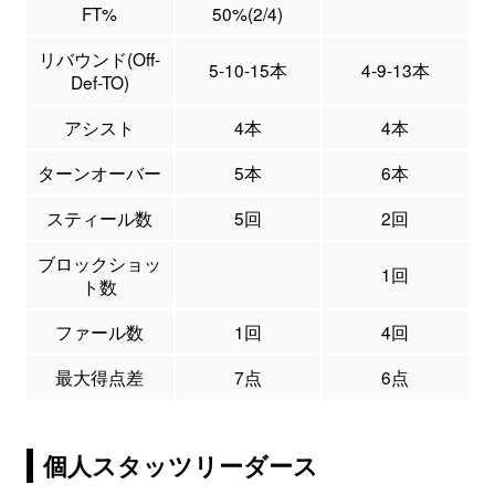
FT%
50%(2/4)
リバウンド(Off-
5-10-15本
4-9-13本
Def-TO)
アシスト
4本
4本
ターンオーバー
5本
6本
スティール数
5回
2回
ブロックショッ
1回
ト数
ファール数
1回
4回
最大得点差
7点
6点
個人スタッツリーダース