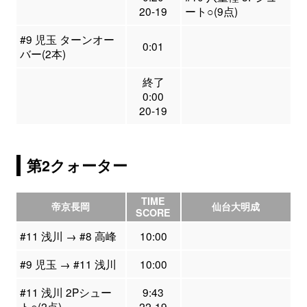
20-19
ート○(9点)
#9 児玉 ターンオー
0:01
バー(2本)
終了
0:00
20-19
第2クォーター
TIME
帝京長岡
仙台大明成
SCORE
#11 浅川 → #8 高峰
10:00
#9 児玉 → #11 浅川
10:00
#11 浅川 2Pシュー
9:43
ト○(2点)
22-19