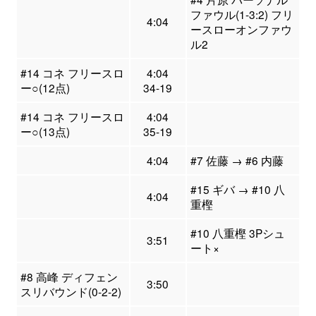
ファウル(1-3:2) フリ
4:04
ースローオンファウ
ル2
#14 コネ フリースロ
4:04
ー○(12点)
34-19
#14 コネ フリースロ
4:04
ー○(13点)
35-19
4:04
#7 佐藤 → #6 内藤
#15 ギバ → #10 八
4:04
重樫
#10 八重樫 3Pシュ
3:51
ート×
#8 高峰 ディフェン
3:50
スリバウンド(0-2-2)