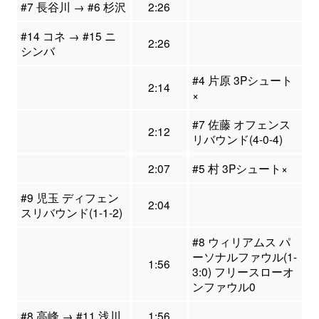
#7 長谷川 → #6 杉沢
2:26
#14 コネ → #15 ニ
2:26
シンバ
#4 片原 3Pシュート
2:14
×
#7 佐藤 オフェンス
2:12
リバウンド(4-0-4)
2:07
#5 村 3Pシュート×
#9 児玉 ディフェン
2:04
スリバウンド(1-1-2)
#8 ウィリアムス パ
ーソナルファウル(1-
1:56
3:0) フリースローオ
ンファウル0
#8 高峰 → #11 浅川
1:56