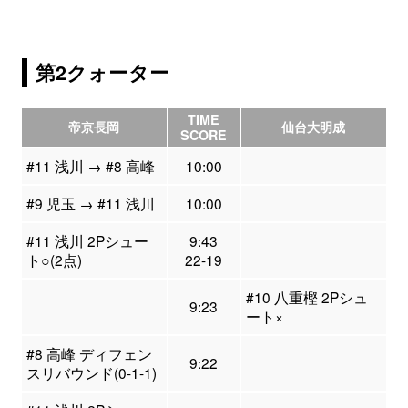
第2クォーター
TIME
帝京長岡
仙台大明成
SCORE
#11 浅川 → #8 高峰
10:00
#9 児玉 → #11 浅川
10:00
#11 浅川 2Pシュー
9:43
ト○(2点)
22-19
#10 八重樫 2Pシュ
9:23
ート×
#8 高峰 ディフェン
9:22
スリバウンド(0-1-1)