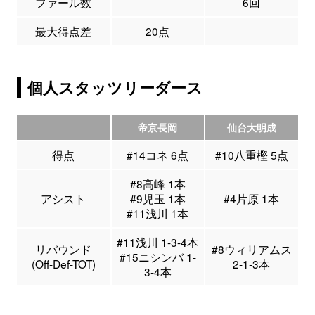
ファール数
6回
最大得点差
20点
個人スタッツリーダース
帝京長岡
仙台大明成
得点
#14コネ 6点
#10八重樫 5点
#8高峰 1本
アシスト
#9児玉 1本
#4片原 1本
#11浅川 1本
#11浅川 1-3-4本
リバウンド
#8ウィリアムス
#15ニシンバ 1-
(Off-Def-TOT)
2-1-3本
3-4本