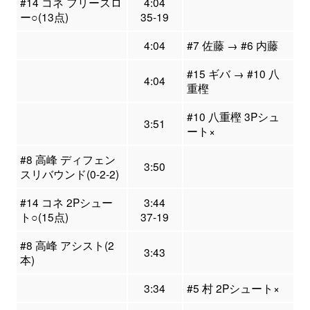
#14 コネ フリースロ
4:04
ー○(13点)
35-19
4:04
#7 佐藤 → #6 内藤
#15 ギバ → #10 八
4:04
重樫
#10 八重樫 3Pシュ
3:51
ート×
#8 高峰 ディフェン
3:50
スリバウンド(0-2-2)
#14 コネ 2Pシュー
3:44
ト○(15点)
37-19
#8 高峰 アシスト(2
3:43
本)
3:34
#5 村 2Pシュート×