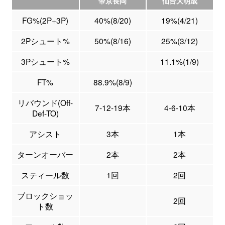
帝京長岡
仙台大明成
FG%(2P+3P)
40%(8/20)
19%(4/21)
2Pシュート%
50%(8/16)
25%(3/12)
3Pシュート%
11.1%(1/9)
FT%
88.9%(8/9)
リバウンド(Off-
7-12-19本
4-6-10本
Def-TO)
アシスト
3本
1本
ターンオーバー
2本
2本
スティール数
1回
2回
ブロックショッ
2回
ト数