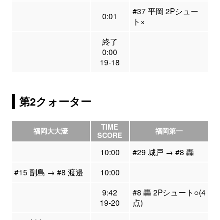
#37 平岡 2Pシュー
0:01
ト×
終了
0:00
19-18
第2クォーター
TIME
福岡大大濠
福岡第一
SCORE
10:00
#29 城戸 → #8 轟
#15 副島 → #8 渡邉
10:00
9:42
#8 轟 2Pシュート○(4
19-20
点)