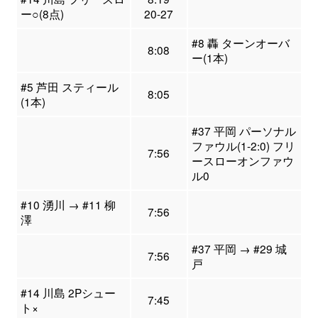
ー○(8点)
20-27
#8 轟 ターンオーバ
8:08
ー(1本)
#5 芦田 スティール
8:05
(1本)
#37 平岡 パーソナル
ファウル(1-2:0) フリ
7:56
ースローオンファウ
ル0
#10 湧川 → #11 柳
7:56
澤
#37 平岡 → #29 城
7:56
戸
#14 川島 2Pシュー
7:45
ト×