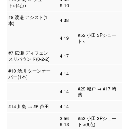
ト○(4点)
9-10
#8 渡邉 アシスト(1
4:38
本)
#52 小田 3Pシュー
4:19
ト×
#7 広瀬 ディフェン
4:17
スリバウンド(0-2-2)
#10 湧川 ターンオー
4:14
バー(1本)
#29 城戸 → #17 崎
4:14
濱
#14 川島 → #5 芦田
4:14
3:56
#52 小田 3Pシュー
9-13
ト○(6点)