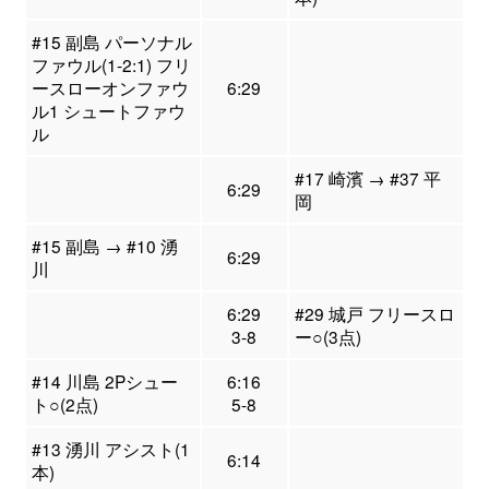
#15 副島 パーソナル
ファウル(1-2:1) フリ
ースローオンファウ
6:29
ル1 シュートファウ
ル
#17 崎濱 → #37 平
6:29
岡
#15 副島 → #10 湧
6:29
川
6:29
#29 城戸 フリースロ
3-8
ー○(3点)
#14 川島 2Pシュー
6:16
ト○(2点)
5-8
#13 湧川 アシスト(1
6:14
本)