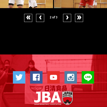
«
‹
›
»
2
of
3