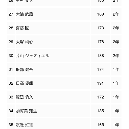
27
大浦 武蔵
169
2年
28
齋藤 匠
173
2年
29
大塚 絢心
178
2年
30
片山 ジャズィエル
188
2年
31
服部 健吾
174
1年
32
日高 優麒
191
1年
33
渡辺 倫久
172
1年
34
加賀美 翔生
185
1年
35
渡邉 虹道
165
1年