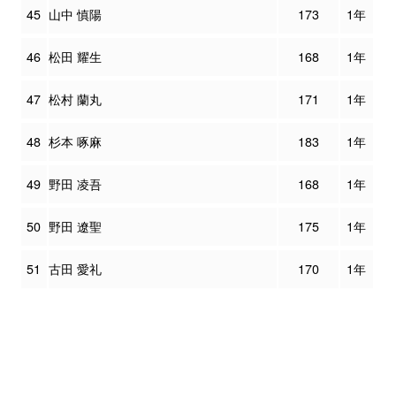
45
山中 慎陽
173
1年
46
松田 耀生
168
1年
47
松村 蘭丸
171
1年
48
杉本 啄麻
183
1年
49
野田 凌吾
168
1年
50
野田 遼聖
175
1年
51
古田 愛礼
170
1年