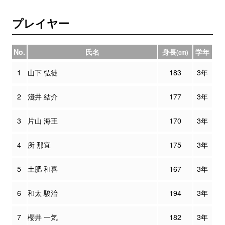
プレイヤー
No.
氏名
身長
学年
(cm)
1
山下 弘徒
183
3年
2
淺井 結介
177
3年
3
片山 海王
170
3年
4
所 那宜
175
3年
5
土肥 和喜
167
3年
6
和太 駿治
194
3年
7
櫻井 一気
182
3年