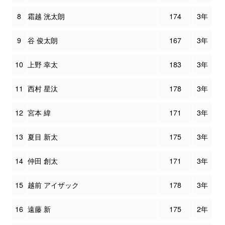
8
霜越 洸太朗
174
3年
9
谷 俊太朗
167
3年
10
上野 幸太
183
3年
11
西村 星汰
178
3年
12
宮本 緯
171
3年
13
夏目 新太
175
3年
14
仲田 創太
171
3年
15
越前 アイザック
178
3年
16
遠藤 新
175
2年