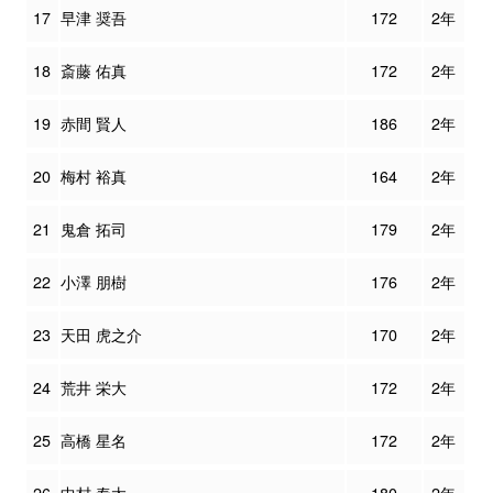
17
早津 奨吾
172
2年
18
斎藤 佑真
172
2年
19
赤間 賢人
186
2年
20
梅村 裕真
164
2年
21
鬼倉 拓司
179
2年
22
小澤 朋樹
176
2年
23
天田 虎之介
170
2年
24
荒井 栄大
172
2年
25
高橋 星名
172
2年
26
中村 奏太
180
2年