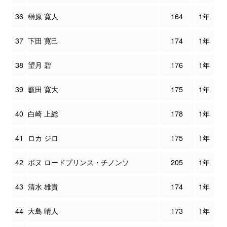
36
榊原 寛人
164
1年
37
下田 寛己
174
1年
38
望月 碧
176
1年
39
籔田 寛大
175
1年
40
白崎 上総
178
1年
41
ロカ ジロ
175
1年
42
ボヌ ロードプリンス・チノンソ
205
1年
43
清水 雄貴
174
1年
44
大島 晴人
173
1年