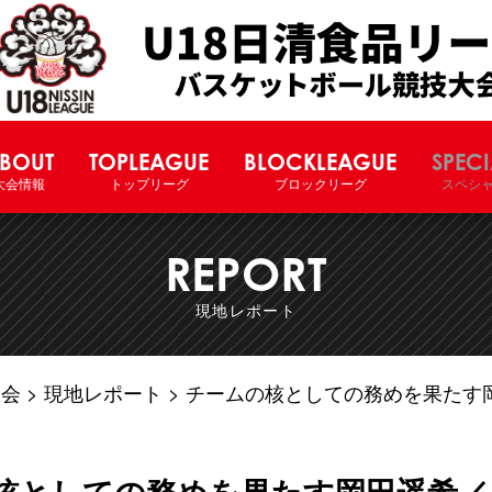
U18日清食品リーグバスケットボー
BOUT
TOPLEAGUE
BLOCKLEAGUE
SPECI
大会情報
トップリーグ
ブロックリーグ
スペシ
REPORT
現地レポート
大会
現地レポート
チームの核としての務めを果たす
核としての務めを果たす岡田遥希／