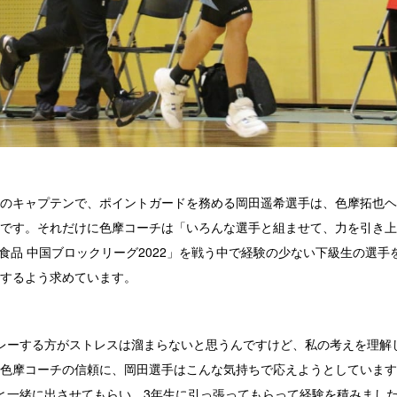
のキャプテンで、ポイントガードを務める岡田遥希選手は、色摩拓也ヘ
です。それだけに色摩コーチは「いろんな選手と組ませて、力を引き上
清食品 中国ブロックリーグ2022」を戦う中で経験の少ない下級生の選
するよう求めています。
レーする方がストレスは溜まらないと思うんですけど、私の考えを理解
色摩コーチの信頼に、岡田選手はこんな気持ちで応えようとしています
と一緒に出させてもらい、3年生に引っ張ってもらって経験を積みまし