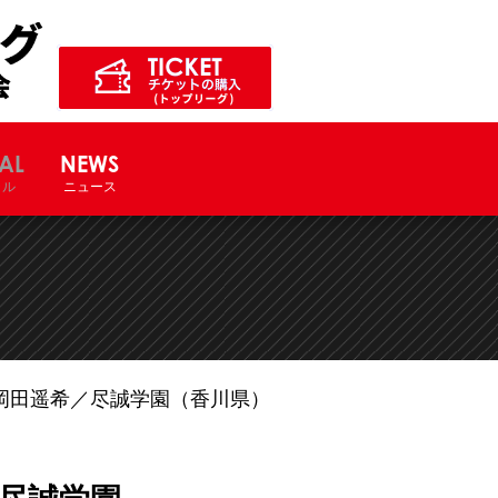
ル競技大会サイト
AL
NEWS
ャル
ニュース
岡田遥希／尽誠学園（香川県）
尽誠学園