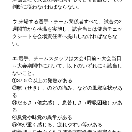
判断に従わなければならない。
ウ.来場する選手・チーム関係者すべて、試合の2
週間前から検温を実施し、試合当日は健康チェッ
クシートを会場責任者へ提出しなければならな
い。
エ.選手、チームスタッフは大会4日前～大会当日
～大会期間中において、以下のいずれにも該当し
ないこと。
①37.5℃以上の発熱がある
②咳（せき）、のどの痛み、などの風邪症状があ
る
③だるさ（倦怠感）、息苦しさ（呼吸困難）があ
る
④臭覚や味覚の異常がある
⑤体が重く感じる、疲れやすい等がある
⑥新型コロナウイルス感染症陽性者と判定された