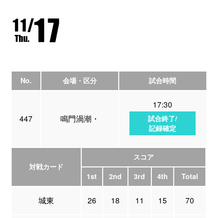
No.
会場・区分
試合時間
17:30
447
鳴門渦潮・
試合終了/
記録確定
スコア
対戦カード
1st
2nd
3rd
4th
Total
城東
26
18
11
15
70