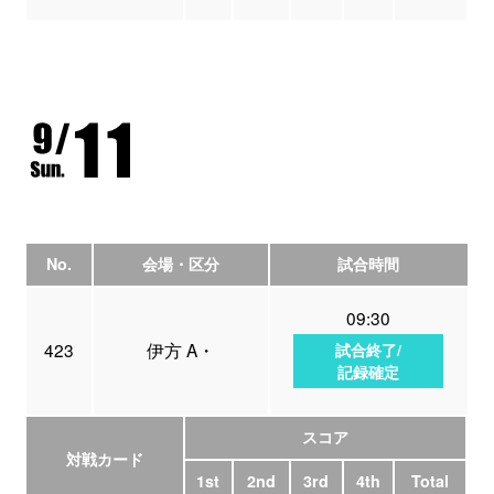
No.
会場・区分
試合時間
09:30
423
伊方 A・
試合終了/
記録確定
スコア
対戦カード
1st
2nd
3rd
4th
Total