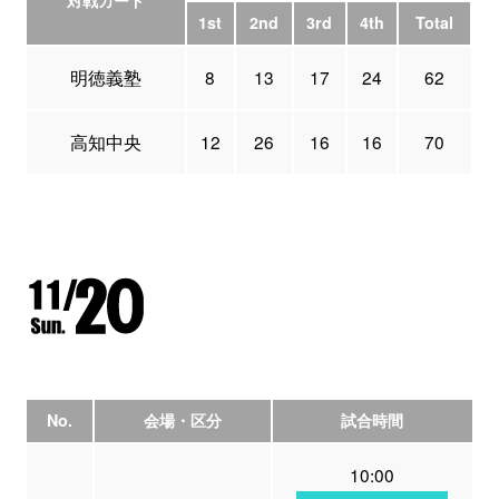
対戦カード
1st
2nd
3rd
4th
Total
明徳義塾
8
13
17
24
62
高知中央
12
26
16
16
70
No.
会場・区分
試合時間
10:00