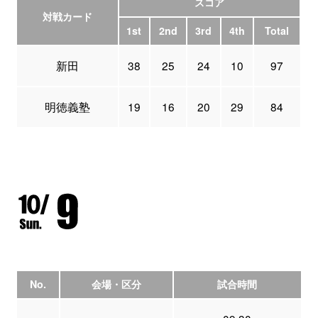
スコア
対戦カード
1st
2nd
3rd
4th
Total
新田
38
25
24
10
97
明徳義塾
19
16
20
29
84
No.
会場・区分
試合時間