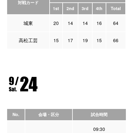
対戦カード
1st
2nd
3rd
4th
Total
城東
20
14
14
16
64
高松工芸
15
17
19
15
66
No.
会場・区分
試合時間
09:30