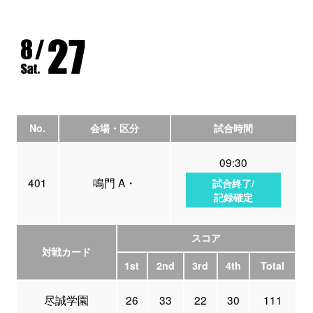
No.
会場・区分
試合時間
09:30
401
鳴門 A・
試合終了/
記録確定
スコア
対戦カード
1st
2nd
3rd
4th
Total
尽誠学園
26
33
22
30
111