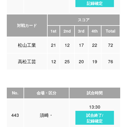
記録確定
スコア
対戦カード
1st
2nd
3rd
4th
Total
松山工業
21
12
17
22
72
高松工芸
12
25
20
19
76
No.
会場・区分
試合時間
13:30
443
須崎・
試合終了/
記録確定