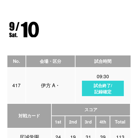
No.
会場・区分
試合時間
09:30
417
伊方 A・
試合終了/
記録確定
スコア
対戦カード
1st
2nd
3rd
4th
Total
尽誠学園
24
19
31
39
113