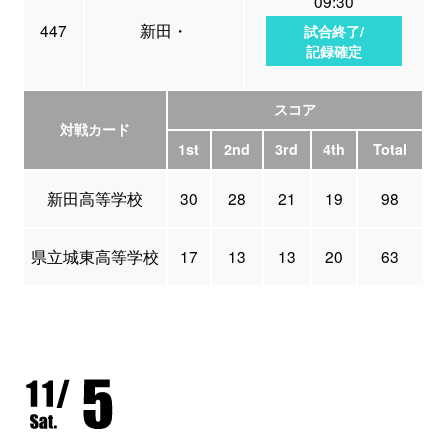
09:30
447
新田・
試合終了/
記録確定
スコア
対戦カード
1st
2nd
3rd
4th
Total
新田高等学校
30
28
21
19
98
県立城東高等学校
17
13
13
20
63