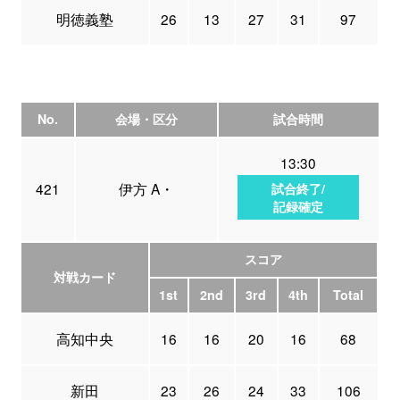
明徳義塾
26
13
27
31
97
No.
会場・区分
試合時間
13:30
421
伊方 A・
試合終了/
記録確定
スコア
対戦カード
1st
2nd
3rd
4th
Total
高知中央
16
16
20
16
68
新田
23
26
24
33
106