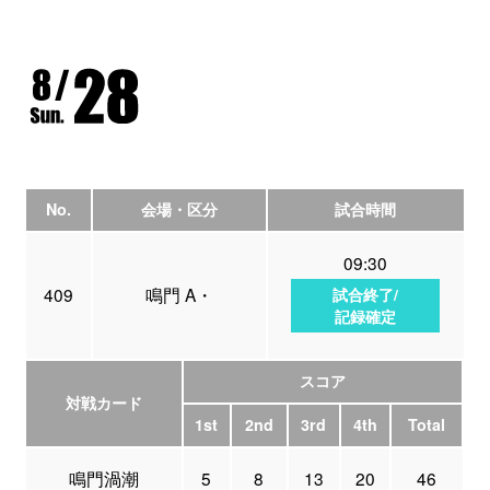
No.
会場・区分
試合時間
09:30
409
鳴門 A・
試合終了/
記録確定
スコア
対戦カード
1st
2nd
3rd
4th
Total
鳴門渦潮
5
8
13
20
46