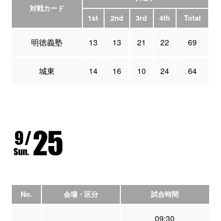
対戦カード
1st
2nd
3rd
4th
Total
明徳義塾
13
13
21
22
69
城東
14
16
10
24
64
No.
会場・区分
試合時間
09:30