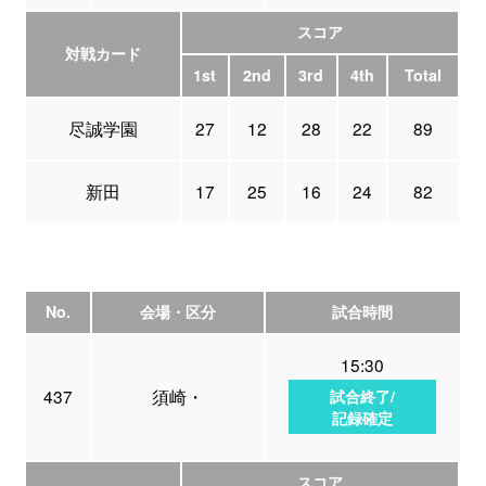
スコア
対戦カード
1st
2nd
3rd
4th
Total
尽誠学園
27
12
28
22
89
新田
17
25
16
24
82
No.
会場・区分
試合時間
15:30
437
須崎・
試合終了/
記録確定
スコア