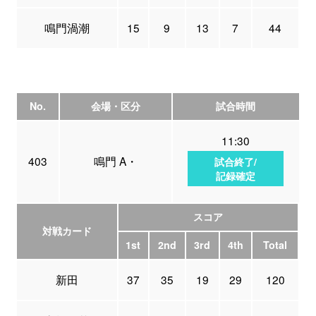
鳴門渦潮
15
9
13
7
44
No.
会場・区分
試合時間
11:30
403
鳴門 A・
試合終了/
記録確定
スコア
対戦カード
1st
2nd
3rd
4th
Total
新田
37
35
19
29
120