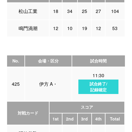
松山工業
18
34
25
27
104
鳴門渦潮
12
10
19
12
53
No.
会場・区分
試合時間
11:30
425
伊方 A・
試合終了/
記録確定
スコア
対戦カード
1st
2nd
3rd
4th
Total