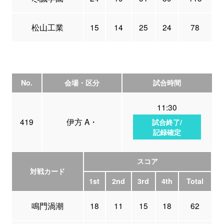
松山工業
15
14
25
24
78
No.
会場・区分
試合時間
11:30
419
伊方 A・
試合終了/
記録確定
スコア
対戦カード
1st
2nd
3rd
4th
Total
鳴門渦潮
18
11
15
18
62