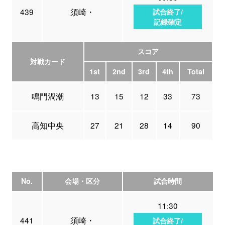
439
須崎・
試合終了/
記録確定
スコア
対戦カード
1st
2nd
3rd
4th
Total
鳴門渦潮
13
15
12
33
73
高知中央
27
21
28
14
90
No.
会場・区分
試合時間
11:30
441
須崎・
試合終了/