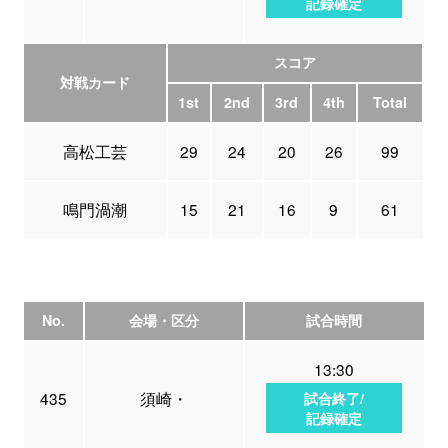
記録確定
スコア
対戦カード
1st
2nd
3rd
4th
Total
高松工芸
29
24
20
26
99
鳴門渦潮
15
21
16
9
61
No.
会場・区分
試合時間
13:30
435
須崎・
試合終了/
記録確定