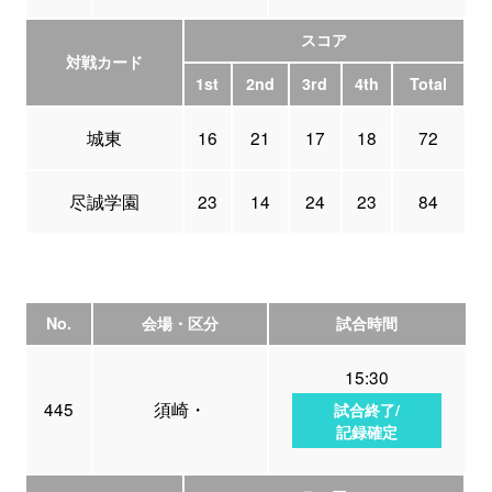
スコア
対戦カード
1st
2nd
3rd
4th
Total
城東
16
21
17
18
72
尽誠学園
23
14
24
23
84
No.
会場・区分
試合時間
15:30
445
須崎・
試合終了/
記録確定