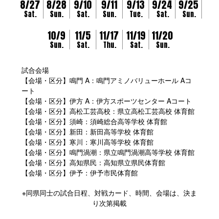
8/27
8/28
9/10
9/11
9/13
9/24
9/25
Sat.
Sun.
Sat.
Sun.
Tue.
Sat.
Sun.
10/9
11/5
11/17
11/19
11/20
Sun.
Sat.
Thu.
Sat.
Sun.
試合会場
【会場・区分】鳴門 A：鳴門アミノバリューホール Aコ
ート
【会場・区分】伊方 A：伊方スポーツセンター Aコート
【会場・区分】高松工芸高校：県立高松工芸高校 体育館
【会場・区分】須崎：須崎総合高等学校 体育館
【会場・区分】新田：新田高等学校 体育館
【会場・区分】寒川：寒川高等学校 体育館
【会場・区分】鳴門渦潮：県立鳴門渦潮高等学校 体育館
【会場・区分】高知県民：高知県立県民体育館
【会場・区分】伊予：伊予市民体育館
※同県同士の試合日程、対戦カード、時間、会場は、決ま
り次第掲載