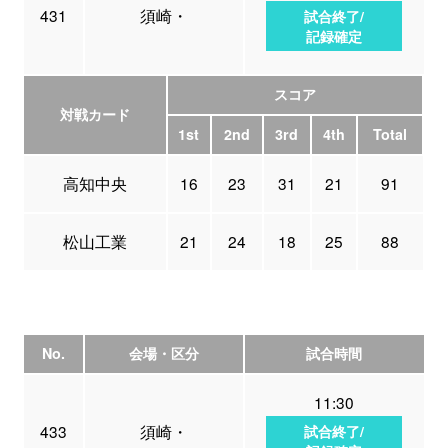
431
須崎・
試合終了/
記録確定
スコア
対戦カード
1st
2nd
3rd
4th
Total
高知中央
16
23
31
21
91
松山工業
21
24
18
25
88
No.
会場・区分
試合時間
11:30
433
須崎・
試合終了/