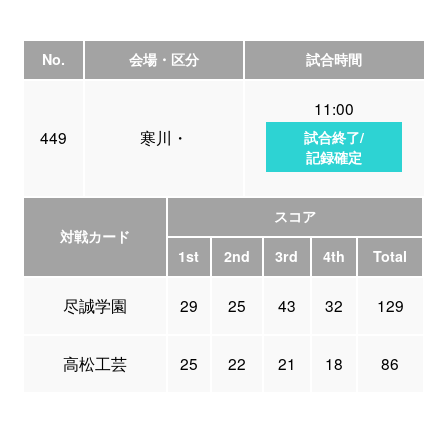
No.
会場・区分
試合時間
11:00
449
寒川・
試合終了/
記録確定
スコア
対戦カード
1st
2nd
3rd
4th
Total
尽誠学園
29
25
43
32
129
高松工芸
25
22
21
18
86