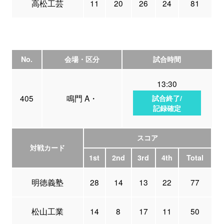
高松工芸
11
20
26
24
81
No.
会場・区分
試合時間
13:30
405
鳴門 A・
試合終了/
記録確定
スコア
対戦カード
1st
2nd
3rd
4th
Total
明徳義塾
28
14
13
22
77
松山工業
14
8
17
11
50