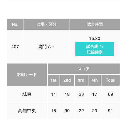
No.
会場・区分
試合時間
15:30
407
鳴門 A・
試合終了/
記録確定
スコア
対戦カード
1st
2nd
3rd
4th
Total
城東
11
18
23
17
69
高知中央
16
30
22
23
91