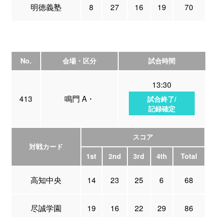
明徳義塾
8
27
16
19
70
No.
会場・区分
試合時間
13:30
413
鳴門 A・
試合終了/
記録確定
スコア
対戦カード
1st
2nd
3rd
4th
Total
高知中央
14
23
25
6
68
尽誠学園
19
16
22
29
86