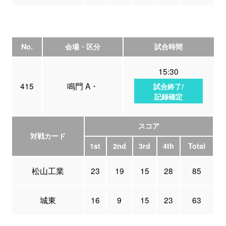
No.
会場・区分
試合時間
15:30
415
鳴門 A・
試合終了/
記録確定
スコア
対戦カード
1st
2nd
3rd
4th
Total
松山工業
23
19
15
28
85
城東
16
9
15
23
63