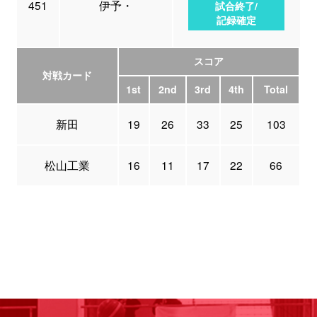
451
伊予・
試合終了/
記録確定
スコア
対戦カード
1st
2nd
3rd
4th
Total
新田
19
26
33
25
103
松山工業
16
11
17
22
66