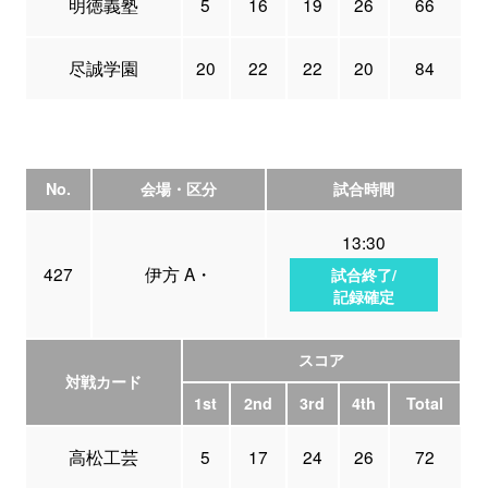
明徳義塾
5
16
19
26
66
尽誠学園
20
22
22
20
84
No.
会場・区分
試合時間
13:30
427
伊方 A・
試合終了/
記録確定
スコア
対戦カード
1st
2nd
3rd
4th
Total
高松工芸
5
17
24
26
72