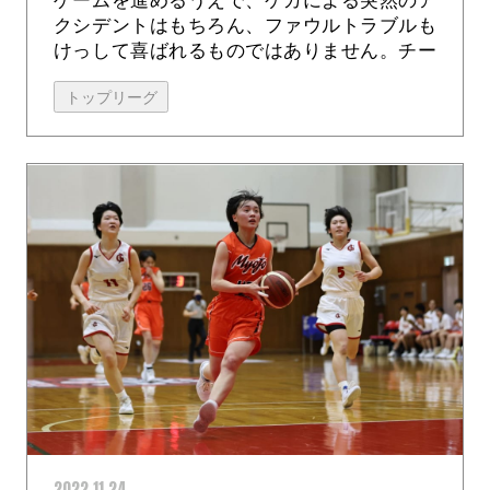
クシデントはもちろん、ファウルトラブルも
けっして喜ばれるものではありません。チー
ムにとっては、それらが敗北に結びつくこと
トップリーグ
もあるからです。 それがトーナメント形...
2022.11.24