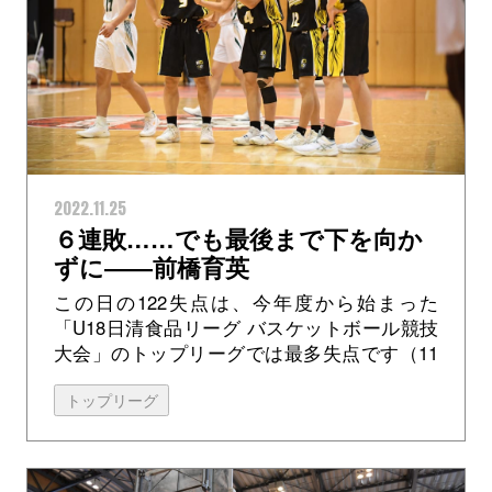
2022.11.25
６連敗……でも最後まで下を向か
ずに――前橋育英
この日の122失点は、今年度から始まった
「U18日清食品リーグ バスケットボール競技
大会」のトップリーグでは最多失点です（11
月20日現在）。一方の得点は62点。60点差の
トップリーグ
完敗です。通算成績も6戦全敗...