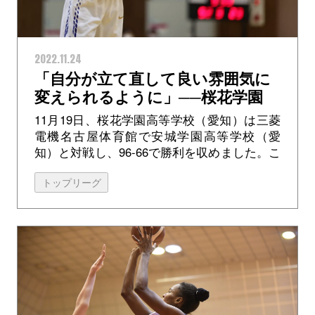
2022.11.24
「自分が立て直して良い雰囲気に
変えられるように」──桜花学園
#11 平賀真帆
11月19日、桜花学園高等学校（愛知）は三菱
電機名古屋体育館で安城学園高等学校（愛
知）と対戦し、96-66で勝利を収めました。こ
の両校はこれが「U18日清食品リーグ バスケ
トップリーグ
ットボール競技大会」トップリ...