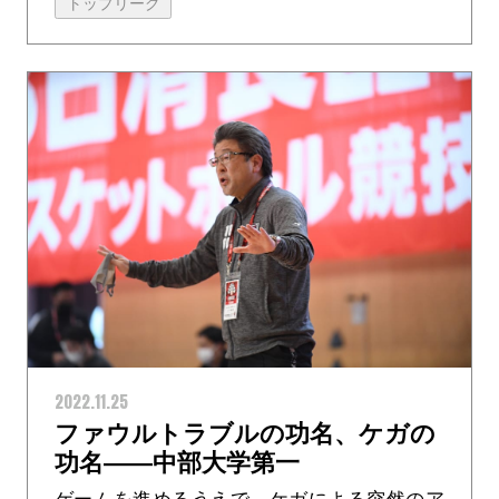
トップリーグ
れるくらい、先天的な要素でもあります...
2022.11.25
ファウルトラブルの功名、ケガの
功名――中部大学第一
ゲームを進めるうえで、ケガによる突然のア