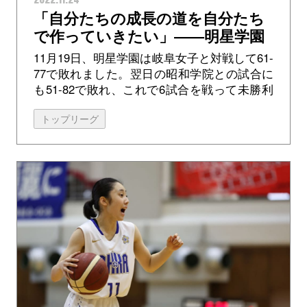
「自分たちの成長の道を自分たち
で作っていきたい」――明星学園
#46 日部瞳
11月19日、明星学園は岐阜女子と対戦して61-
77で敗れました。翌日の昭和学院との試合に
も51-82で敗れ、これで6試合を戦って未勝利
が続いています。 岐阜女子との対戦では開始
トップリーグ
5分で4-14と...