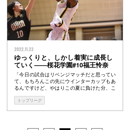
2022.11.23
ゆっくりと、しかし着実に成長し
ていく――桜花学園#10福王怜奈
「今日の試合はリベンジマッチだと思ってい
て、もちろんこの先にウインターカップもあ
るんですけど、やはりこの夏に負けた分、こ
こで勝ちたいという思いがあったんです。選
トップリーグ
手たちみんなの気持ちが最後まで入って、
自...