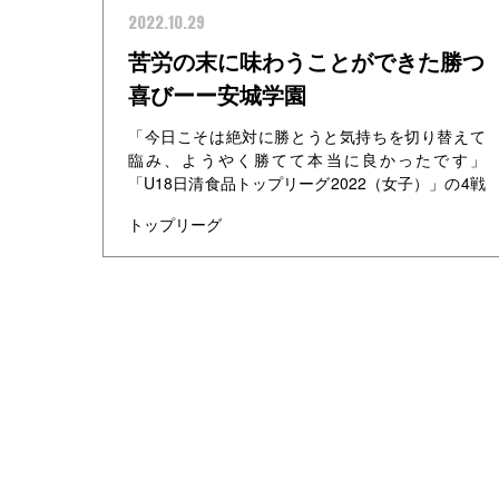
2022.10.29
苦労の末に味わうことができた勝つ
喜びーー安城学園
「今日こそは絶対に勝とうと気持ちを切り替えて
臨み、ようやく勝てて本当に良かったです」
「U18日清食品トップリーグ2022（女子）」の4戦
目で初勝利を挙げた安城学園の永野紗弥香選手
トップリーグ
は、満面の笑顔...