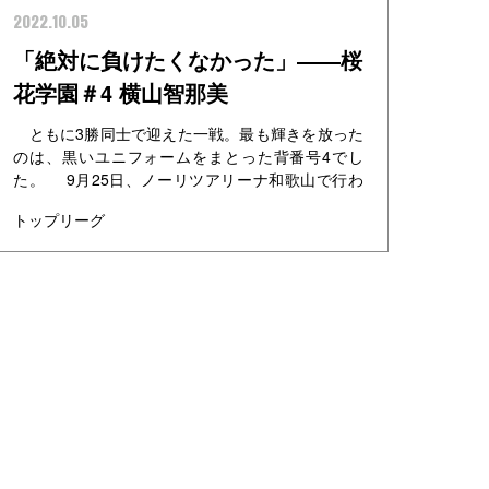
2022.10.05
「絶対に負けたくなかった」――桜
花学園＃4 横山智那美
ともに3勝同士で迎えた一戦。最も輝きを放った
のは、黒いユニフォームをまとった背番号4でし
た。 9月25日、ノーリツアリーナ和歌山で行わ
れた「U18日清食品トップリーグ2022（女子）」
トップリーグ
にて桜...