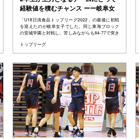
経験値を積むチャンス ーー岐阜女
子
「U18日清食品トップリーグ2022」の最後に初戦
を迎えたのが岐阜女子でした。同じ東海ブロック
の安城学園と対戦し、苦しみながらも84-77で突き
放し、1勝目を挙げました。 岐阜女子の安江満夫コ
トップリーグ
ー...