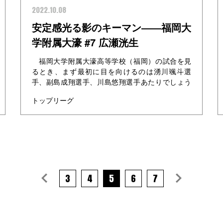
2022.10.08
安定感光る影のキーマン――福岡大
学附属大濠 #7 広瀬洸生
福岡大学附属大濠高等学校（福岡）の試合を見
るとき、まず最初に目を向けるのは湧川颯斗選
手、副島成翔選手、川島悠翔選手あたりでしょう
か。 彼らは昨年優勝を成し遂げたウインターカ
トップリーグ
ップでも先発メンバ...
3
4
5
6
7