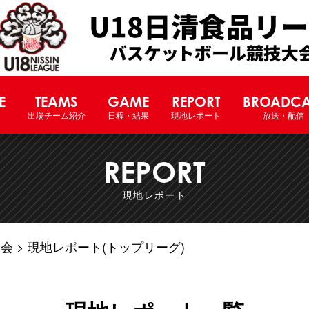
U18日清食品リーグバスケットボー
E
TEAMS
GAME
REPORT
BROADCA
出場チーム紹介
日程・結果
現地レポート
放送・配信
REPORT
現地レポート
大会
現地レポート(トップリーグ)