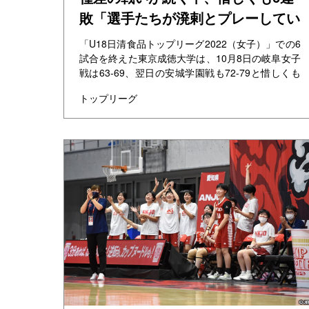
敗「選手たちが溌剌とプレーしてい
たことが何よりの収穫」ーー東京成
「U18日清食品トップリーグ2022（女子）」での6
徳大学
試合を終えた東京成徳大学は、10月8日の岐阜女子
戦は63-69、翌日の安城学園戦も72-79と惜しくも
敗れ、残念ながらまだ未勝利のままです。 ...
トップリーグ