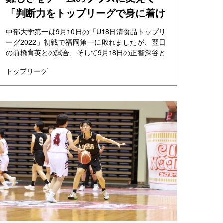
「判断力をトップリーグで身に着け
たい」ーー中部大学第一
中部大学第一は9月10日の「U18日清食品トップリ
ーグ2022」初戦で福岡第一に敗れましたが、翌日
の前橋育英との試合、そして9月18日の正智深谷と
の試合に勝ち、通算成績を2勝1敗としています。
トップリーグ
...