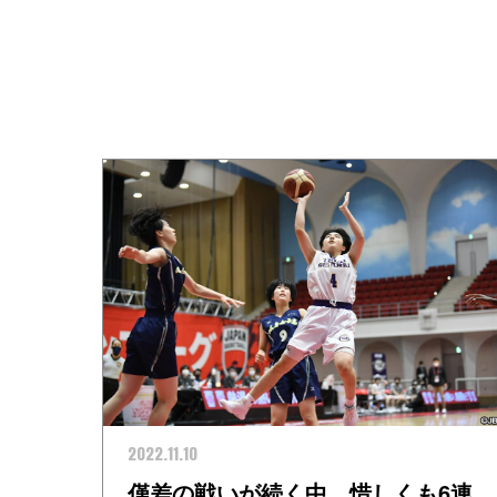
2022.11.10
僅差の戦いが続く中、惜しくも6連